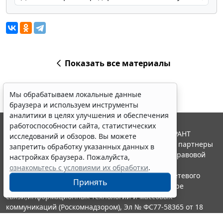
Показать все материалы
Мы обрабатываем локальные данные
браузера и используем инструменты
аналитики в целях улучшения и обеспечения
работоспособности сайта, статистических
© ООО "НПП "ГАРАНТ-СЕРВИС", 2026. Система ГАРАНТ
исследований и обзоров. Вы можете
выпускается с 1990 года. Компания "Гарант" и ее партнеры
запретить обработку указанных данных в
являются участниками Российской ассоциации правовой
настройках браузера. Пожалуйста,
информации ГАРАНТ.
ознакомьтесь с условиями их обработки
.
Портал ГАРАНТ.РУ зарегистрирован в качестве сетевого
Принять
издания Федеральной службой по надзору в сфере
связи,информационных технологий и массовых
коммуникаций (Роскомнадзором), Эл № ФС77-58365 от 18
июня 2014 года.