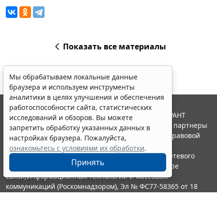
Показать все материалы
Мы обрабатываем локальные данные
браузера и используем инструменты
аналитики в целях улучшения и обеспечения
работоспособности сайта, статистических
© ООО "НПП "ГАРАНТ-СЕРВИС", 2026. Система ГАРАНТ
исследований и обзоров. Вы можете
выпускается с 1990 года. Компания "Гарант" и ее партнеры
запретить обработку указанных данных в
являются участниками Российской ассоциации правовой
настройках браузера. Пожалуйста,
информации ГАРАНТ.
ознакомьтесь с условиями их обработки
.
Портал ГАРАНТ.РУ зарегистрирован в качестве сетевого
Принять
издания Федеральной службой по надзору в сфере
связи,информационных технологий и массовых
коммуникаций (Роскомнадзором), Эл № ФС77-58365 от 18
июня 2014 года.
16+