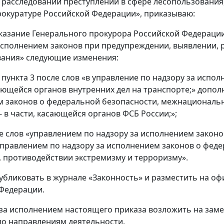
 расследовании преступлений в сфере лесопользования,
рокуратуре Российской Федерации», приказываю:
 указание Генерального прокурора Российской Федерации
исполнением законов при предупреждении, выявлении, 
вания» следующие изменения:
2 пункта 3 после слов «в управление по надзору за испо
сающейся органов внутренних дел на транспорте;» допол
 законов о федеральной безопасности, межнациональн
- в части, касающейся органов ФСБ России;»;
ле слов «управлением по надзору за исполнением закон
 управлением по надзору за исполнением законов о фе
 противодействии экстремизму и терроризму».
публиковать в журнале «Законность» и разместить на 
Федерации.
 за исполнением настоящего приказа возложить на зам
о направлениям деятельности.