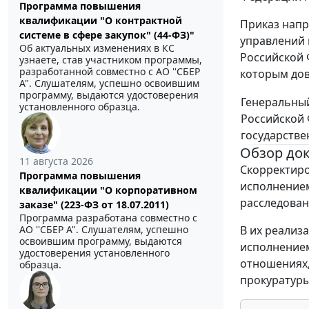
Программа повышения
квалификации "О контрактной
Приказ напр
системе в сфере закупок" (44-ФЗ)"
управлений 
Об актуальных изменениях в КС
Российской 
узнаете, став участником программы,
разработанной совместно с АО ''СБЕР
которым дов
А". Слушателям, успешно освоившим
программу, выдаются удостоверения
Генеральны
установленного образца.
Российской
государстве
Обзор до
11 августа 2026
Скорректиро
Программа повышения
исполнением
квалификации "О корпоративном
расследован
заказе" (223-ФЗ от 18.07.2011)
Программа разработана совместно с
В их реализ
АО ''СБЕР А". Слушателям, успешно
освоившим программу, выдаются
исполнением
удостоверения установленного
отношениях,
образца.
прокуратуры