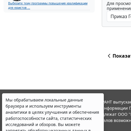
Для просмо
Выберите тему программы повышения квалификации
применения
для юристов ...
Показа
Мы обрабатываем локальные данные
© ООО "НПП "ГАРАНТ-СЕРВИС", 2026. Система ГАРАНТ выпускае
браузера и используем инструменты
участниками Российской ассоциации правовой информации Г
аналитики в целях улучшения и обеспечения
Все права на материалы сайта ГАРАНТ.РУ принадлежат ООО "
работоспособности сайта, статистических
Полное или частичное воспроизведение материалов возможн
исследований и обзоров. Вы можете
Правила использования портала.
запретить обработку указанных данных в