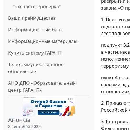
раскрытии и
"Экспресс Проверка"
закона «О п
Ваши преимущества
1. Внести в
надзора за 
Информационный банк
лесопользо
Информационные материалы
подпункт 3.
в части, ка
Купить систему ГАРАНТ
исполнением
Телекоммуникационное
терроризму 
обновление
пункт 4 пос
АНО ДПО «Образовательный
словами: «,
центр ГАРАНТ»
отношениях,
2. Приказ о
Российской 
Анонсы
3. Контроль
8 сентября 2026
Федерации п