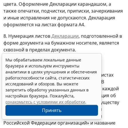
цвета. Оформление Декларации карандашом, а
также опечатки, подчистки, приписки, зачеркивания
и иные исправления не допускаются. Декларация
оформляется на листах формата А4.
8. Нумерация листов
Декларации
, подготовленной в
форме документа на бумажном носителе, является
сквозной в пределах документа.
Мы обрабатываем локальные данные
Если сведения, относящиеся к какому-либо
браузера и используем инструменты
реквизиту, не умещаются на одном листе,
аналитики в целях улучшения и обеспечения
допускается размещать их на нескольких листах
работоспособности сайта, статистических
либо на обороте соответствующего листа. В
исследований и обзоров. Вы можете
указанном случае на каждом листе либо на каждой
запретить обработку указанных данных в
странице воспроизводятся слова «Декларация об
настройках браузера. Пожалуйста,
ознакомьтесь с условиями их обработки
.
объекте недвижимости, относящемся к имуществу
Вооруженных Сил Российской Федерации и
Принять
подведомственных Министерству обороны
Российской Федерации организаций» и название