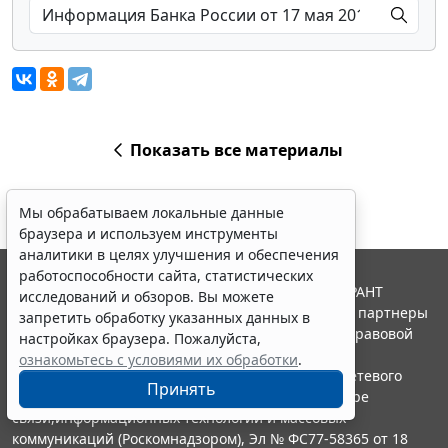
Показать все материалы
Мы обрабатываем локальные данные
браузера и используем инструменты
аналитики в целях улучшения и обеспечения
работоспособности сайта, статистических
© ООО "НПП "ГАРАНТ-СЕРВИС", 2026. Система ГАРАНТ
исследований и обзоров. Вы можете
выпускается с 1990 года. Компания "Гарант" и ее партнеры
запретить обработку указанных данных в
являются участниками Российской ассоциации правовой
настройках браузера. Пожалуйста,
информации ГАРАНТ.
ознакомьтесь с условиями их обработки
.
Портал ГАРАНТ.РУ зарегистрирован в качестве сетевого
Принять
издания Федеральной службой по надзору в сфере
связи,информационных технологий и массовых
коммуникаций (Роскомнадзором), Эл № ФС77-58365 от 18