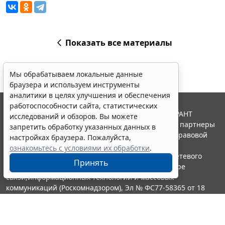
Показать все материалы
Мы обрабатываем локальные данные
браузера и используем инструменты
аналитики в целях улучшения и обеспечения
работоспособности сайта, статистических
© ООО "НПП "ГАРАНТ-СЕРВИС", 2026. Система ГАРАНТ
исследований и обзоров. Вы можете
выпускается с 1990 года. Компания "Гарант" и ее партнеры
запретить обработку указанных данных в
являются участниками Российской ассоциации правовой
настройках браузера. Пожалуйста,
информации ГАРАНТ.
ознакомьтесь с условиями их обработки
.
Портал ГАРАНТ.РУ зарегистрирован в качестве сетевого
Принять
издания Федеральной службой по надзору в сфере
связи,информационных технологий и массовых
коммуникаций (Роскомнадзором), Эл № ФС77-58365 от 18
июня 2014 года.
16+