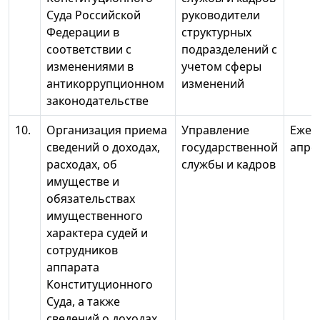
Суда Российской
руководители
Федерации в
структурных
соответствии с
подразделений с
изменениями в
учетом сферы
антикоррупционном
изменений
законодательстве
10.
Организация приема
Управление
Ежег
сведений о доходах,
государственной
апре
расходах, об
службы и кадров
имуществе и
обязательствах
имущественного
характера судей и
сотрудников
аппарата
Конституционного
Суда, а также
сведений о доходах,