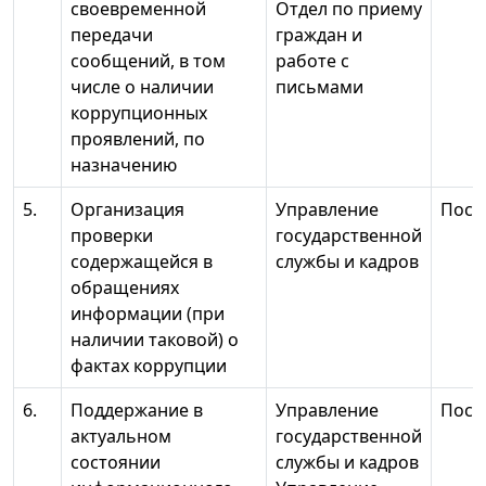
своевременной
Отдел по приему
передачи
граждан и
сообщений, в том
работе с
числе о наличии
письмами
коррупционных
проявлений, по
назначению
5.
Организация
Управление
Пост
проверки
государственной
содержащейся в
службы и кадров
обращениях
информации (при
наличии таковой) о
фактах коррупции
6.
Поддержание в
Управление
Пост
актуальном
государственной
состоянии
службы и кадров