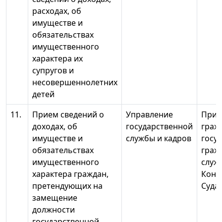
расходах, об
имуществе и
обязательствах
имущественного
характера их
супругов и
несовершеннолетних
детей
11.
Прием сведений о
Управление
При 
доходах, об
государственной
граж
имуществе и
службы и кадров
госу
обязательствах
граж
имущественного
служ
характера граждан,
Конс
претендующих на
Суда
замещение
должности
государственной