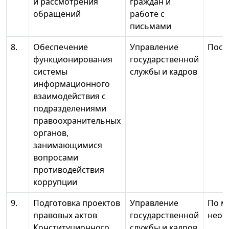
и рассмотрения
граждан и
обращений
работе с
письмами
8.
Обеспечение
Управление
Пост
функционирования
государственной
системы
службы и кадров
информационного
взаимодействия с
подразделениями
правоохранительных
органов,
занимающимися
вопросами
противодействия
коррупции
9.
Подготовка проектов
Управление
По м
правовых актов
государственной
необ
Конституционного
службы и кадров