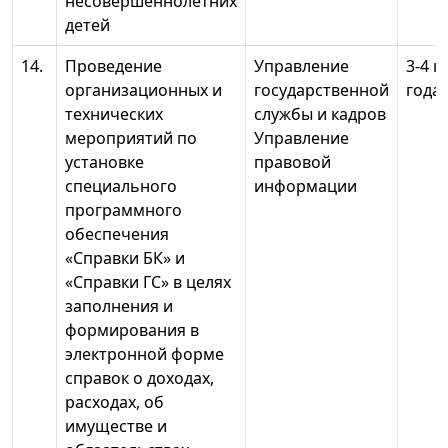
несовершеннолетних
детей
14.
Проведение
Управление
3-4 к
организационных и
государственной
года
технических
службы и кадров
мероприятий по
Управление
установке
правовой
специального
информации
программного
обеспечения
«Справки БК» и
«Справки ГС» в целях
заполнения и
формирования в
электронной форме
справок о доходах,
расходах, об
имуществе и