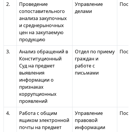
2.
Проведение
Управление
Пост
сопоставительного
делами
анализа закупочных
и среднерыночных
цен на закупаемую
продукцию
3.
Анализ обращений в
Отдел по приему
Пост
Конституционный
граждан и
Суд на предмет
работе с
выявления
письмами
информации о
признаках
коррупционных
проявлений
4.
Работа с общим
Управление
Пост
ящиком электронной
правовой
почты на предмет
информации