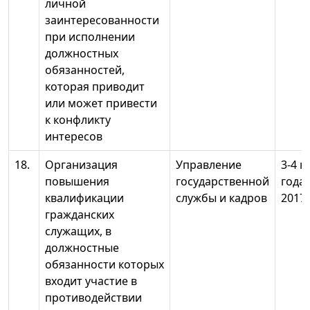
личной
заинтересованности
при исполнении
должностных
обязанностей,
которая приводит
или может привести
к конфликту
интересов
18.
Организация
Управление
3-4 к
повышения
государственной
года;
квалификации
службы и кадров
2017 
гражданских
служащих, в
должностные
обязанности которых
входит участие в
противодействии