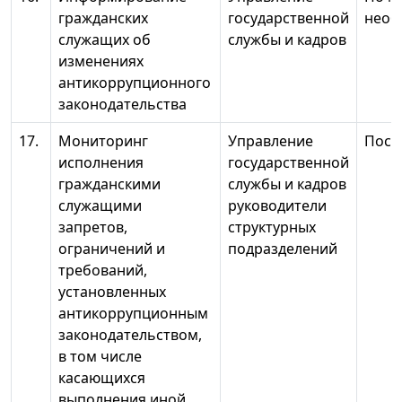
гражданских
государственной
необ
служащих об
службы и кадров
изменениях
антикоррупционного
законодательства
17.
Мониторинг
Управление
Пост
исполнения
государственной
гражданскими
службы и кадров
служащими
руководители
запретов,
структурных
ограничений и
подразделений
требований,
установленных
антикоррупционным
законодательством,
в том числе
касающихся
выполнения иной