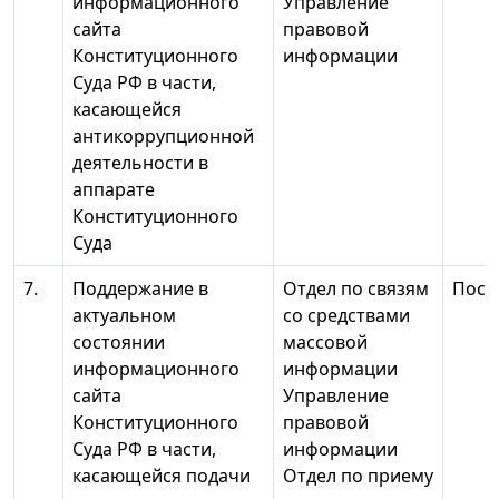
информационного
Управление
сайта
правовой
Конституционного
информации
Суда РФ в части,
касающейся
антикоррупционной
деятельности в
аппарате
Конституционного
Суда
7.
Поддержание в
Отдел по связям
Пост
актуальном
со средствами
состоянии
массовой
информационного
информации
сайта
Управление
Конституционного
правовой
Суда РФ в части,
информации
касающейся подачи
Отдел по приему