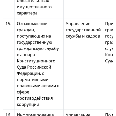
обязательствах
имущественного
характера
15.
Ознакомление
Управление
При 
граждан,
государственной
граж
поступающих на
службы и кадров
госу
государственную
граж
гражданскую службу
служ
в аппарат
Конс
Конституционного
Суда
Суда Российской
Федерации, с
нормативными
правовыми актами в
сфере
противодействия
коррупции
16.
Информирование
Управление
По м