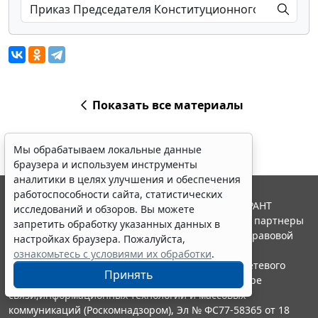
Показать все материалы
Мы обрабатываем локальные данные
браузера и используем инструменты
аналитики в целях улучшения и обеспечения
работоспособности сайта, статистических
© ООО "НПП "ГАРАНТ-СЕРВИС", 2026. Система ГАРАНТ
исследований и обзоров. Вы можете
выпускается с 1990 года. Компания "Гарант" и ее партнеры
запретить обработку указанных данных в
являются участниками Российской ассоциации правовой
настройках браузера. Пожалуйста,
информации ГАРАНТ.
ознакомьтесь с условиями их обработки
.
Портал ГАРАНТ.РУ зарегистрирован в качестве сетевого
Принять
издания Федеральной службой по надзору в сфере
связи,информационных технологий и массовых
коммуникаций (Роскомнадзором), Эл № ФС77-58365 от 18