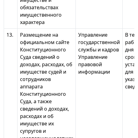
имуществе и
обязательствах
имущественного
характера
13.
Размещение на
Управление
В те
официальном сайте
государственной
рабо
Конституционного
службы и кадров
дня 
Суда сведений о
Управление
срока
доходах, расходах, об
правовой
уста
имуществе судей и
информации
для 
сотрудников
указ
аппарата
свед
Конституционного
Суда, а также
сведений о доходах,
расходах и об
имуществе их
супругов и