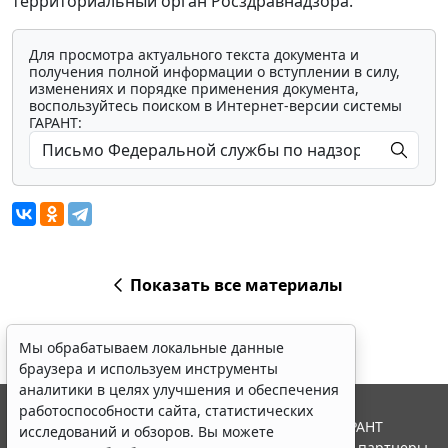
территориальный орган Росздравнадзора.
Для просмотра актуального текста документа и
получения полной информации о вступлении в силу,
изменениях и порядке применения документа,
воспользуйтесь поиском в Интернет-версии системы
ГАРАНТ:
Показать все материалы
Мы обрабатываем локальные данные
браузера и используем инструменты
аналитики в целях улучшения и обеспечения
работоспособности сайта, статистических
© ООО "НПП "ГАРАНТ-СЕРВИС", 2026. Система ГАРАНТ
исследований и обзоров. Вы можете
выпускается с 1990 года. Компания "Гарант" и ее партнеры