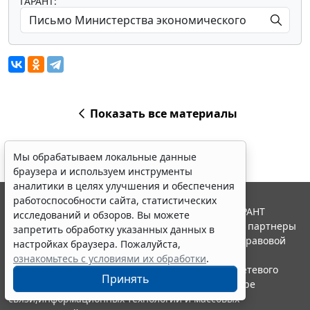
ГАРАНТ:
Показать все материалы
Мы обрабатываем локальные данные
браузера и используем инструменты
аналитики в целях улучшения и обеспечения
работоспособности сайта, статистических
© ООО "НПП "ГАРАНТ-СЕРВИС", 2026. Система ГАРАНТ
исследований и обзоров. Вы можете
выпускается с 1990 года. Компания "Гарант" и ее партнеры
запретить обработку указанных данных в
являются участниками Российской ассоциации правовой
настройках браузера. Пожалуйста,
информации ГАРАНТ.
ознакомьтесь с условиями их обработки
.
Портал ГАРАНТ.РУ зарегистрирован в качестве сетевого
Принять
издания Федеральной службой по надзору в сфере
связи,информационных технологий и массовых