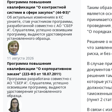
Программа повышения
квалификации "О контрактной
Таким образ
системе в сфере закупок" (44-ФЗ)"
является ос
Об актуальных изменениях в КС
принимается
узнаете, став участником программы,
проведения 
разработанной совместно с АО ''СБЕР
А". Слушателям, успешно освоившим
"О порядках
программу, выдаются удостоверения
установленного образца.
Решение о к
что заявлен
риска, и бе
11 августа 2026
В случае пр
Программа повышения
квалификации "О корпоративном
документов 
заказе" (223-ФЗ от 18.07.2011)
решения там
Программа разработана совместно с
которые уст
АО ''СБЕР А". Слушателям, успешно
освоившим программу, выдаются
должностных
удостоверения установленного
таможенных 
образца.
(пункт 2 ст
В связи с и