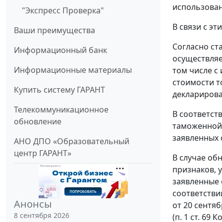
использован
"Экспресс Проверка"
В связи с э
Ваши преимущества
Согласно ст
Информационный банк
осуществляе
Информационные материалы
том числе с
стоимости т
Купить систему ГАРАНТ
декларирова
Телекоммуникационное
В соответст
обновление
таможенной 
заявленных 
АНО ДПО «Образовательный
центр ГАРАНТ»
В случае об
признаков, 
заявленные 
соответстви
Анонсы
от 20 сентя
8 сентября 2026
(п. 1 ст. 69 К