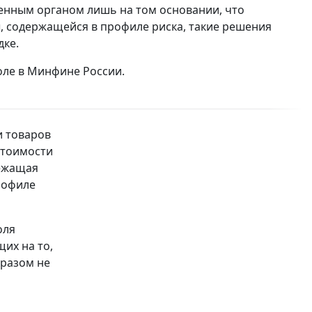
енным органом лишь на том основании, что
, содержащейся в профиле риска, такие решения
дке.
оле в Минфине России.
 товаров
стоимости
лежащая
рофиле
оля
их на то,
бразом не