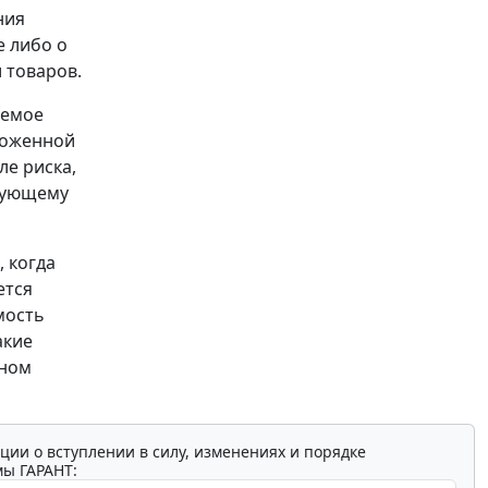
ния
е либо о
 товаров.
аемое
моженной
ле риска,
твующему
 когда
ется
мость
акие
бном
ции о вступлении в силу, изменениях и порядке
мы ГАРАНТ: