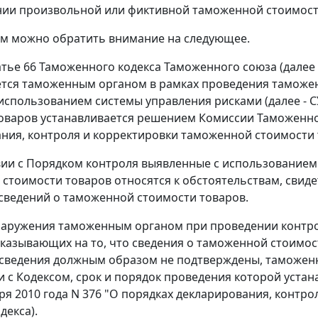
ии произвольной или фиктивной таможенной стоимост
тим можно обратить внимание на следующее.
атье 66 Таможенного кодекса Таможенного союза (далее
тся таможенным органом в рамках проведения таможенно
 использованием системы управления рисками (далее - 
оваров устанавливается решением Комиссии Таможенного
ния, контроля и корректировки таможенной стоимости т
вии с Порядком контроля выявленные с использованием
стоимости товаров относятся к обстоятельствам, сви
сведений о таможенной стоимости товаров.
наружения таможенным органом при проведении контро
указывающих на то, что сведения о таможенной стоимо
сведения должным образом не подтверждены, таможен
и с Кодексом, срок и порядок проведения которой уст
бря 2010 года N 376 "О порядках декларирования, контр
одекса).