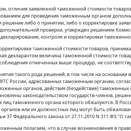
ом, отличия заявленной таможенной стоимости товаров
нованием для проведения таможенным органом дополни
 решение либо о принятии, либо о корректировке заяв
дополнительной проверки, утвержден решением Комисси
 декларирования, контроля и корректировки таможенной
орректировке таможенной стоимости товаров, приним
ная декларантом величина таможенной стоимости това
з соблюдения отмеченных выше процедур, не соответств
инятия такого рода решений, в том числе на основани
ФТС России, адресованных таможенным органам, соглас
оженных органов, действия (бездействие) таможенных о
ановлены законодательством государств-членов, решени
 лиц таможенного органа которого обжалуются. В Росс
органов или их должностных лиц могут быть обжалован
атьи 37 Федерального закона от 27.11.2010 N 311-ФЗ "О
зложенным полагаем, что в случае возникновения в пра