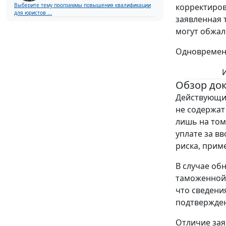
Выберите тему программы повышения квалификации
корректиров
для юристов ...
заявленная 
могут обжал
Одновременн
Обзор до
Действующи
не содержат
лишь на том
уплате за в
риска, при
В случае об
таможенной 
что сведени
подтвержден
Отличие зая