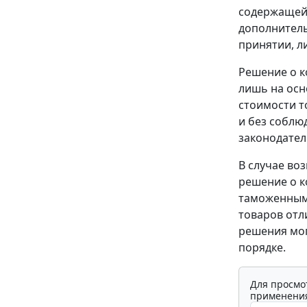
содержащейс
дополнитель
принятии, л
Решение о к
лишь на осн
стоимости т
и без соблю
законодател
В случае во
решение о к
таможенным 
товаров отл
решения мог
порядке.
Для просмо
применения