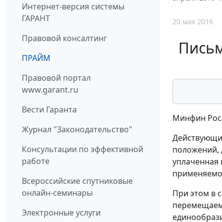
Интернет-версия системы
ГАРАНТ
20 мая 2016
Правовой консалтинг
Письм
ПРАЙМ
Правовой портал
www.garant.ru
Вести Гаранта
Минфин Росс
Журнал "Законодательство"
Действующие
Консультации по эффективной
положений, 
работе
уплаченная 
применяемом
Всероссийские спутниковые
онлайн-семинары
При этом в 
перемещаемы
Электронные услуги
единообрази