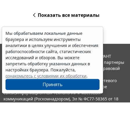
Показать все материалы
Мы обрабатываем локальные данные
браузера и используем инструменты
аналитики в целях улучшения и обеспечения
работоспособности сайта, статистических
© ООО "НПП "ГАРАНТ-СЕРВИС", 2026. Система ГАРАНТ
исследований и обзоров. Вы можете
выпускается с 1990 года. Компания "Гарант" и ее партнеры
запретить обработку указанных данных в
являются участниками Российской ассоциации правовой
настройках браузера. Пожалуйста,
информации ГАРАНТ.
ознакомьтесь с условиями их обработки
.
Портал ГАРАНТ.РУ зарегистрирован в качестве сетевого
Принять
издания Федеральной службой по надзору в сфере
связи,информационных технологий и массовых
коммуникаций (Роскомнадзором), Эл № ФС77-58365 от 18
июня 2014 года.
16+
Контакты
8-800-200-88-88