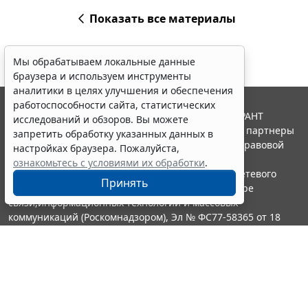
Показать все материалы
Мы обрабатываем локальные данные
браузера и используем инструменты
аналитики в целях улучшения и обеспечения
работоспособности сайта, статистических
© ООО "НПП "ГАРАНТ-СЕРВИС", 2026. Система ГАРАНТ
исследований и обзоров. Вы можете
выпускается с 1990 года. Компания "Гарант" и ее партнеры
запретить обработку указанных данных в
являются участниками Российской ассоциации правовой
настройках браузера. Пожалуйста,
информации ГАРАНТ.
ознакомьтесь с условиями их обработки
.
Портал ГАРАНТ.РУ зарегистрирован в качестве сетевого
Принять
издания Федеральной службой по надзору в сфере
связи,информационных технологий и массовых
коммуникаций (Роскомнадзором), Эл № ФС77-58365 от 18
июня 2014 года.
16+
Контакты
8-800-200-88-88