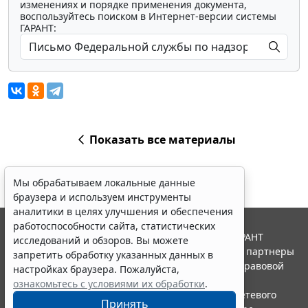
изменениях и порядке применения документа,
воспользуйтесь поиском в Интернет-версии системы
ГАРАНТ:
Показать все материалы
Мы обрабатываем локальные данные
браузера и используем инструменты
аналитики в целях улучшения и обеспечения
работоспособности сайта, статистических
© ООО "НПП "ГАРАНТ-СЕРВИС", 2026. Система ГАРАНТ
исследований и обзоров. Вы можете
выпускается с 1990 года. Компания "Гарант" и ее партнеры
запретить обработку указанных данных в
являются участниками Российской ассоциации правовой
настройках браузера. Пожалуйста,
информации ГАРАНТ.
ознакомьтесь с условиями их обработки
.
Портал ГАРАНТ.РУ зарегистрирован в качестве сетевого
Принять