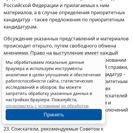
Российской Федерации и прилагаемых к ним
материалов, а в случае определения приоритетных
кандидатур - также предложения по приоритетным
кандидатурам.
Обсуждение указанных представлений и материалов
происходит открыто, путем свободного обмена
мнениями. Право на выступление имеет каждый
член Совета. Обсуждение происходит на основании
Мы обрабатываем локальные данные
решения президиума Совета, обобщающей справки,
браузера и используем инструменты
а в случае определения приоритетных кандидатур -
аналитики в целях улучшения и обеспечения
работоспособности сайта, статистических
также на основании предложений по приоритетным
исследований и обзоров. Вы можете
кандидатурам. При обсуждении наличие всех
запретить обработку указанных данных в
поступивших в Совет представлений на соискателей
настройках браузера. Пожалуйста,
премии Президента Российской Федерации и
ознакомьтесь с условиями их обработки
.
прилагаемых к ним материалов, а также заключений
Принять
экспертизы обязательно.
23. Соискатели, рекомендуемые Советом к