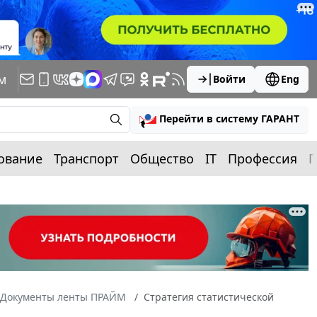
м
Войти
Eng
Перейти в систему ГАРАНТ
ование
Транспорт
Общество
IT
Профессия
П
Документы ленты ПРАЙМ
Стратегия статистической