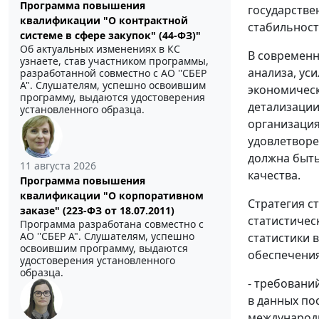
Программа повышения
государстве
квалификации "О контрактной
стабильност
системе в сфере закупок" (44-ФЗ)"
Об актуальных изменениях в КС
В современн
узнаете, став участником программы,
анализа, ус
разработанной совместно с АО ''СБЕР
А". Слушателям, успешно освоившим
экономическ
программу, выдаются удостоверения
детализации
установленного образца.
организация
удовлетворе
должна быть
11 августа 2026
качества.
Программа повышения
квалификации "О корпоративном
Стратегия с
заказе" (223-ФЗ от 18.07.2011)
статистичес
Программа разработана совместно с
АО ''СБЕР А". Слушателям, успешно
статистики 
освоившим программу, выдаются
обеспечения
удостоверения установленного
образца.
- требовани
в данных по
международ