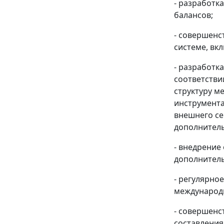
- разработк
балансов;
- совершенс
системе, вк
- разработк
соответств
структуру м
инструмента
внешнего се
дополнитель
- внедрение
дополнитель
- регулярно
международн
- совершенс
составления