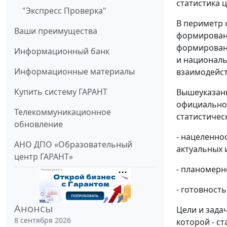
статистика ц
"Экспресс Проверка"
В периметр 
Ваши преимущества
формировани
формировани
Информационный банк
и националь
Информационные материалы
взаимодейст
Купить систему ГАРАНТ
Вышеуказанн
официальног
Телекоммуникационное
статистичес
обновление
- нацеленно
АНО ДПО «Образовательный
актуальных 
центр ГАРАНТ»
- планомерн
- готовност
Анонсы
Цели и зада
8 сентября 2026
которой - с