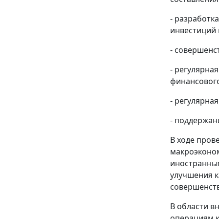
- разработк
инвестиций 
- совершенс
- регулярна
финансового
- регулярна
- поддержан
В ходе пров
макроэконом
иностранным
улучшения к
совершенств
В области в
операциям к