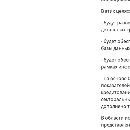
В этих целях
- будут раз
детальных к
- будет обе
базы данных
- будет обе
рамках инфо
- на основе
показателей
кредитовани
секторальны
дополнено т
В области и
представлен