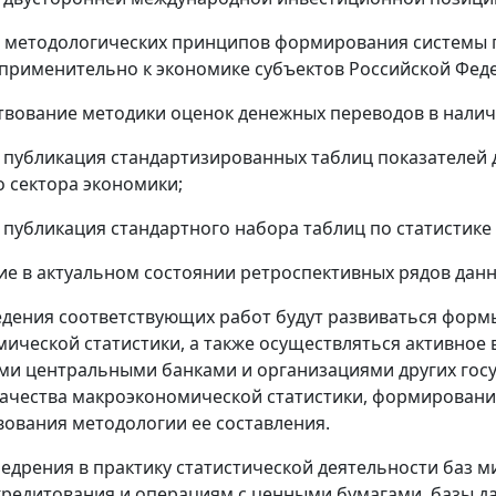
а методологических принципов формирования системы 
применительно к экономике субъектов Российской Фед
твование методики оценок денежных переводов в нали
я публикация стандартизированных таблиц показателей
 сектора экономики;
я публикация стандартного набора таблиц по статистике
ие в актуальном состоянии ретроспективных рядов дан
едения соответствующих работ будут развиваться фор
ической статистики, а также осуществляться активное 
и центральными банками и организациями других госу
ачества макроэкономической статистики, формировани
ования методологии ее составления.
недрения в практику статистической деятельности баз 
редитования и операциям с ценными бумагами, базы да