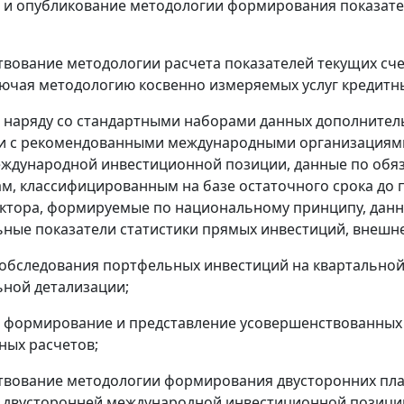
а и опубликование методологии формирования показате
твование методологии расчета показателей текущих сч
лючая методологию косвенно измеряемых услуг кредитн
а наряду со стандартными наборами данных дополнитель
ии с рекомендованными международными организациям
еждународной инвестиционной позиции, данные по обя
м, классифицированным на базе остаточного срока до 
ктора, формируемые по национальному принципу, данн
ные показатели статистики прямых инвестиций, внешне
 обследования портфельных инвестиций на квартальной
ной детализации;
е формирование и представление усовершенствованных 
ых расчетов;
твование методологии формирования двусторонних пла
 двусторонней международной инвестиционной позици