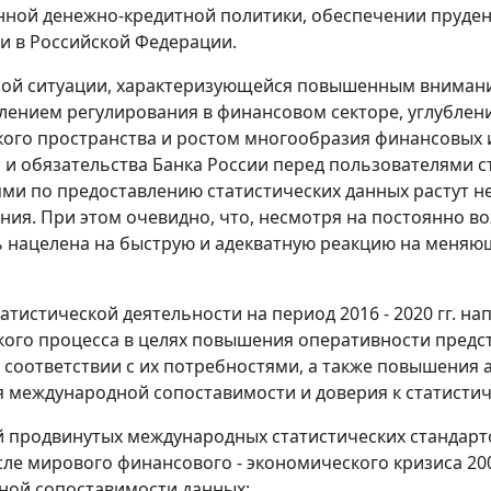
нной денежно-кредитной политики, обеспечении пруде
и в Российской Федерации.
ой ситуации, характеризующейся повышенным внимани
илением регулирования в финансовом секторе, углубле
ого пространства и ростом многообразия финансовых и
 и обязательства Банка России перед пользователями 
ми по предоставлению статистических данных растут 
ния. При этом очевидно, что, несмотря на постоянно в
 нацелена на быструю и адекватную реакцию на меняющ
татистической деятельности на период 2016 - 2020 гг. 
кого процесса в целях повышения оперативности пред
в соответствии с их потребностями, а также повышения 
 международной сопоставимости и доверия к статистич
й продвинутых международных статистических стандарт
сле мирового финансового - экономического кризиса 200
ной сопоставимости данных;