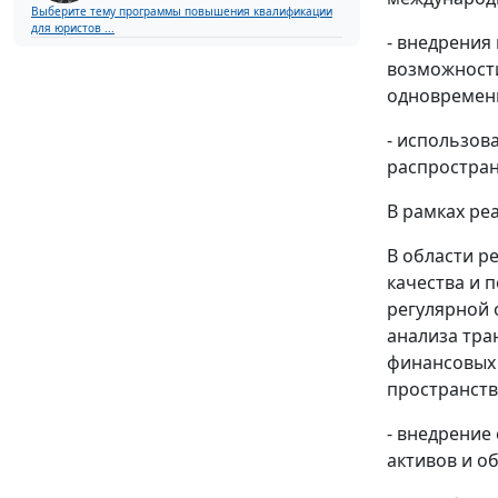
Выберите тему программы повышения квалификации
для юристов ...
- внедрения
возможности
одновременн
- использов
распростран
В рамках ре
В области р
качества и 
регулярной 
анализа тра
финансовых 
пространств
- внедрение
активов и о