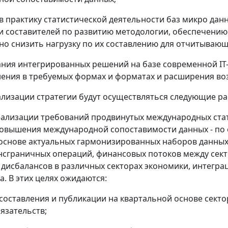
 в практику статистической деятельности баз микро д
 составителей по развитию методологии, обеспечению 
о снизить нагрузку по их составлению для отчитывающ
ания интегрированных решений на базе современной IT
ения в требуемых формах и форматах и расширения во
ализации стратегии будут осуществляться следующие ра
еализации требований продвинутых международных стат
повышения международной сопоставимости данных - по
основе актуальных гармонизированных наборов данны
нсграничных операций, финансовых потоков между сек
дисбалансов в различных секторах экономики, интегра
а. В этих целях ожидаются:
 составления и публикации на квартальной основе сек
бязательств;