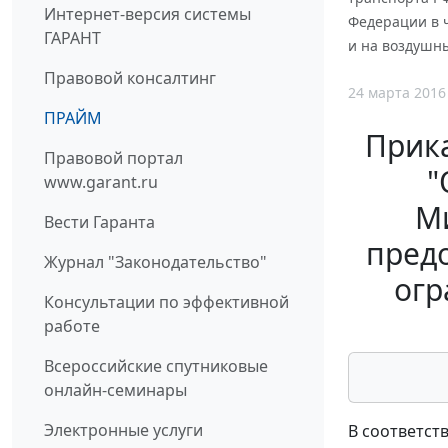
Интернет-версия системы
Федерации в ч
ГАРАНТ
и на воздушны
Правовой консалтинг
24 марта 2016
ПРАЙМ
Прика
Правовой портал
"
www.garant.ru
Ми
Вести Гаранта
предо
Журнал "Законодательство"
огр
Консультации по эффективной
работе
Всероссийские спутниковые
онлайн-семинары
Электронные услуги
В соответст