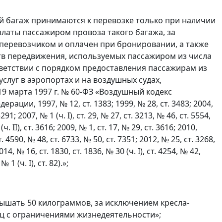
й багаж принимаются к перевозке только при наличии
латы пассажиром провоза такого багажа, за
с перевозчиком и оплачен при бронировании, а также
ств передвижения, используемых пассажиром из числа
тветствии с порядком предоставления пассажирам из
слуг в аэропортах и на воздушных судах,
9 марта 1997 г. № 60-ФЗ «Воздушный кодекс
ии, 1997, № 12, ст. 1383; 1999, № 28, ст. 3483; 2004,
91; 2007, № 1 (ч. I), ст. 29, № 27, ст. 3213, № 46, ст. 5554,
ч. II), ст. 3616; 2009, № 1, ст. 17, № 29, ст. 3616; 2010,
т. 4590, № 48, ст. 6733, № 50, ст. 7351; 2012, № 25, ст. 3268,
014, № 16, ст. 1830, ст. 1836, № 30 (ч. I), ст. 4254, № 42,
 1 (ч. I), ст. 82).»;
вышать 50 килограммов, за исключением кресла-
иц с ограничениями жизнедеятельности»;