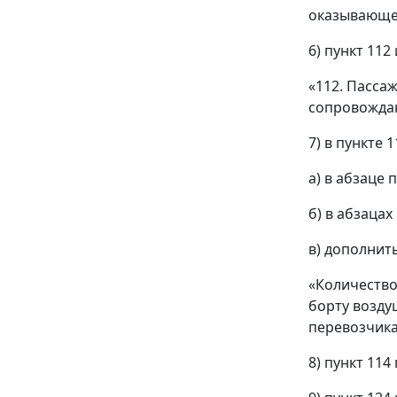
оказывающег
6) пункт 11
«112. Пасса
сопровожда
7) в пункте 1
а) в абзаце
б) в абзаца
в) дополнит
«Количество
борту возду
перевозчика
8) пункт 11