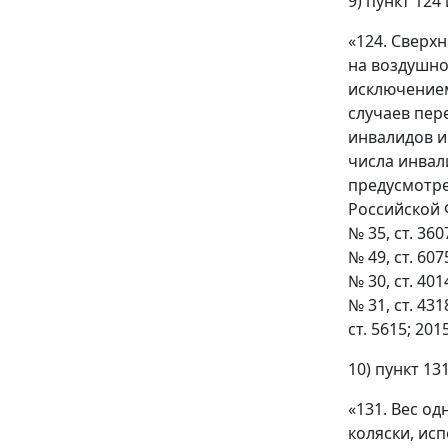
9) пункт 12
«124. Сверх
на воздушно
исключением
случаев пер
инвалидов и
числа инвал
предусмотре
Российской Ф
№ 35, ст. 3607
№ 49, ст. 6075
№ 30, ст. 4014
№ 31, ст. 4318
ст. 5615; 2015
10) пункт 1
«131. Вес о
коляски, ис