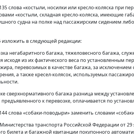
е 135 слова «костыли, носилки или кресло-коляска при 
овами «костыли, складная кресло-коляска, имеющие га
ушного судна на полке над пассажирским сидением либ
36 изложить в следующей редакции:
озка негабаритного багажа, тяжеловесного багажа, слу
я исходя из их фактического веса по установленным п
жира, перевозимых в качестве багажа, за исключением
ения, а также кресел-колясок, используемых пассажиро
ьности.
ке сверхнормативного багажа разница между установл
, предъявленного к перевозке, оплачивается по устан
е 144 слова «собаки-поводыри» заменить словами «собак
е Министерства транспорта Российской Федерации от 29 
го билета и багажной квитанции покупонного автомат