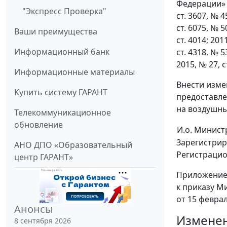
Федерации» (
"Экспресс Проверка"
ст. 3607, № 45
ст. 6075, № 50
Ваши преимущества
ст. 4014; 2011
Информационный банк
ст. 4318, № 53
2015, № 27, ст
Информационные материалы
Внести изме
Купить систему ГАРАНТ
предоставле
на воздушны
Телекоммуникационное
обновление
И.о. Минист
Зарегистрир
АНО ДПО «Образовательный
Регистраци
центр ГАРАНТ»
Приложени
к приказу М
от 15 феврал
Анонсы
Изменен
8 сентября 2026