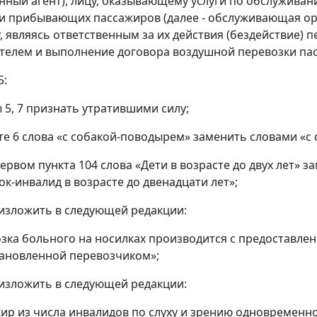
ный агент), лицу, оказывающему услуги по обслуживани
 прибывающих пассажиров (далее - обслуживающая орга
, являясь ответственным за их действия (бездействие) 
телем и выполнение договора воздушной перевозки пас
5:
ы 5, 7 признать утратившими силу;
кте 6 слова «с собакой-поводырем» заменить словами «с
первом пункта 104 слова «Дети в возрасте до двух лет» з
ок-инвалид в возрасте до двенадцати лет»;
0 изложить в следующей редакции:
озка больного на носилках производится с предоставле
тановленной перевозчиком»;
1 изложить в следующей редакции:
жир из числа инвалидов по слуху и зрению одновременн