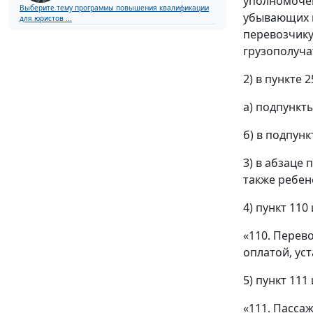
уполномочен
Выберите тему программы повышения квалификации
убывающих и
для юристов ...
перевозчику
грузополуча
2) в пункте 2
а) подпункт
б) в подпун
3) в абзаце 
также ребен
4) пункт 11
«110. Перев
оплатой, ус
5) пункт 11
«111. Пасса