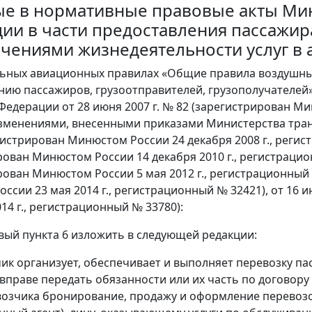
е в нормативные правовые акты Мин
ии в части предоставления пассажира
ичениями жизнедеятельности услуг в 
льных авиационных правилах «Общие правила воздушных
нию пассажиров, грузоотправителей, грузополучателей
Федерации от 28 июня 2007 г. № 82 (зарегистрирован Ми
изменениями, внесенными приказами Министерства транс
истрирован Минюстом России 24 декабря 2008 г., регист
ован Минюстом России 14 декабря 2010 г., регистрацион
рован Минюстом России 5 мая 2012 г., регистрационный №
ссии 23 мая 2014 г., регистрационный № 32421), от 16 
014 г., регистрационный № 33780):
рвый пункта 6 изложить в следующей редакции:
чик организует, обеспечивает и выполняет перевозку па
вправе передать обязанности или их часть по договор
озчика бронирование, продажу и оформление перевозок