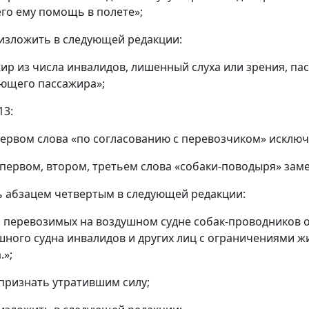
о ему помощь в полете»;
2 изложить в следующей редакции:
жир из числа инвалидов, лишенный слуха или зрения, па
ющего пассажира»;
13:
 первом слова «по согласованию с перевозчиком» исключ
х первом, втором, третьем слова «собаки-поводыря» зам
ь абзацем четвертым в следующей редакции:
 перевозимых на воздушном судне собак-проводников о
шного судна инвалидов и других лиц с ограничениями ж
.»;
4 признать утратившим силу;