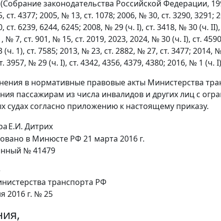
Собрание законодательства Российской Федерации, 1997, №
, ст. 4377; 2005, № 13, ст. 1078; 2006, № 30, ст. 3290, 3291; 20
, ст. 6239, 6244, 6245; 2008, № 29 (ч. I), ст. 3418, № 30 (ч. II)
, № 7, ст. 901, № 15, ст. 2019, 2023, 2024, № 30 (ч. I), ст. 459
 (ч. 1), ст. 7585; 2013, № 23, ст. 2882, № 27, ст. 3477; 2014, № 
. 3957, № 29 (ч. I), ст. 4342, 4356, 4379, 4380; 2016, № 1 (ч. 
нения в нормативные правовые акты Министерства тра
ния пассажирам из числа инвалидов и других лиц с огр
х судах согласно приложению к настоящему приказу.
ра
Е.И. Дитрих
овано в Минюсте РФ 21 марта 2016 г.
онный № 41479
е
инистерства транспорта РФ
я 2016 г. № 25
ия,