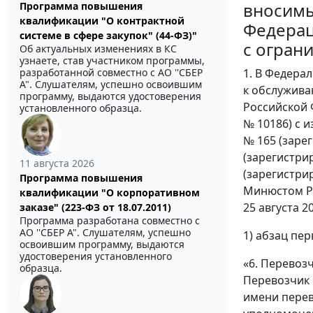
вносимы
Программа повышения
квалификации "О контрактной
Федерац
системе в сфере закупок" (44-ФЗ)"
с огран
Об актуальных изменениях в КС
узнаете, став участником программы,
разработанной совместно с АО ''СБЕР
1. В Федера
А". Слушателям, успешно освоившим
к обслужива
программу, выдаются удостоверения
Российской 
установленного образца.
№ 10186) с 
№ 165 (зарег
(зарегистрир
11 августа 2026
(зарегистри
Программа повышения
Минюстом Ро
квалификации "О корпоративном
25 августа 2
заказе" (223-ФЗ от 18.07.2011)
Программа разработана совместно с
АО ''СБЕР А". Слушателям, успешно
1) абзац пе
освоившим программу, выдаются
удостоверения установленного
«6. Перевоз
образца.
Перевозчик 
имени перев