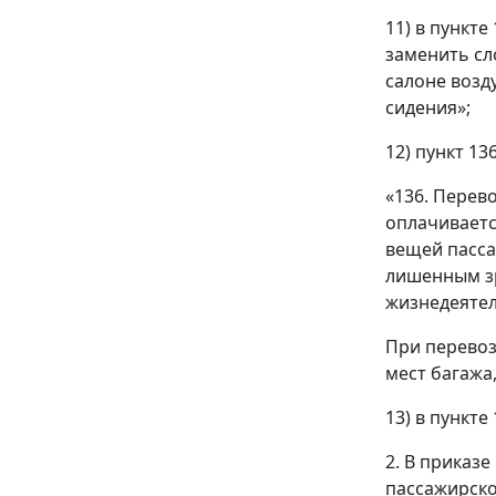
11) в пункт
заменить сл
салоне возд
сидения»;
12) пункт 1
«136. Перев
оплачиваетс
вещей пасса
лишенным зр
жизнедеятел
При перевоз
мест багажа
13) в пункт
2. В приказ
пассажирско