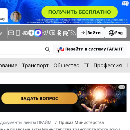
м
Войти
Eng
Перейти в систему ГАРАНТ
ование
Транспорт
Общество
IT
Профессия
П
Документы ленты ПРАЙМ
Приказ Министерства
ивные правовые акты Министерства транспорта Российской