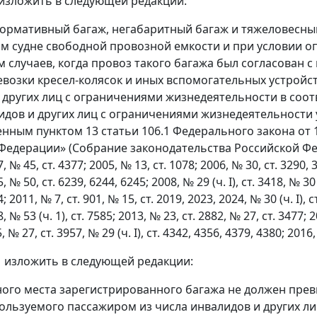
4 изложить в следующей редакции:
нормативный багаж, негабаритный багаж и тяжеловесны
м судне свободной провозной емкости и при условии оп
 случаев, когда провоз такого багажа был согласован 
евозки кресел-колясок и иных вспомогательных устрой
 других лиц с ограничениями жизнедеятельности в соо
идов и других лиц с ограничениями жизнедеятельности у
нным пунктом 13 статьи 106.1 Федерального закона от 1
едерации» (Собрание законодательства Российской Федерац
, № 45, ст. 4377; 2005, № 13, ст. 1078; 2006, № 30, ст. 3290, 32
, № 50, ст. 6239, 6244, 6245; 2008, № 29 (ч. I), ст. 3418, № 30 (
; 2011, № 7, ст. 901, № 15, ст. 2019, 2023, 2024, № 30 (ч. I), с
, № 53 (ч. 1), ст. 7585; 2013, № 23, ст. 2882, № 27, ст. 3477; 2
, № 27, ст. 3957, № 29 (ч. I), ст. 4342, 4356, 4379, 4380; 2016, №
31 изложить в следующей редакции:
дного места зарегистрированного багажа не должен пре
пользуемого пассажиром из числа инвалидов и других л