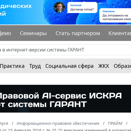
Демо
Семинары
Стать партнером
Клиента
Практика
Труд
Социальная сфера
ЖКХ
Образ
луги
Информационно-правовое обеспечение
ПРАЙМ
Ф от 15 февраля 2016 г. № 25 "О внесении изменений в нормат