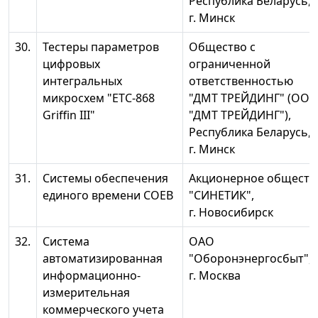
Республика Беларусь,
г. Минск
30.
Тестеры параметров
Общество с
цифровых
ограниченной
интегральных
ответственностью
микросхем "ЕТС-868
"ДМТ ТРЕЙДИНГ" (ОО
Griffin III"
"ДМТ ТРЕЙДИНГ"),
Республика Беларусь,
г. Минск
31.
Системы обеспечения
Акционерное обществ
единого времени СОЕВ
"СИНЕТИК",
г. Новосибирск
32.
Система
ОАО
автоматизированная
"Оборонэнергосбыт",
информационно-
г. Москва
измерительная
коммерческого учета