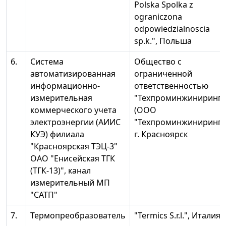
Polska Spolka z
ograniczona
odpowiedzialnoscia
sp.k.", Польша
6.
Система
Общество с
автоматизированная
ограниченной
информационно-
ответственностью
измерительная
"Техпроминжиниринг"
коммерческого учета
(ООО
электроэнергии (АИИС
"Техпроминжиниринг")
КУЭ) филиала
г. Красноярск
"Красноярская ТЭЦ-3"
ОАО "Енисейская ТГК
(ТГК-13)", канал
измерительный МП
"САТП"
7.
Термопреобразователь
"Termics S.r.l.", Италия