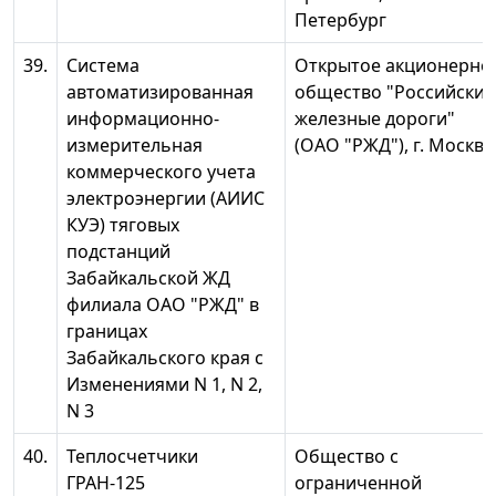
Петербург
39.
Система
Открытое акционерно
автоматизированная
общество "Российские
информационно-
железные дороги"
измерительная
(ОАО "РЖД"), г. Москва
коммерческого учета
электроэнергии (АИИС
КУЭ) тяговых
подстанций
Забайкальской ЖД
филиала ОАО "РЖД" в
границах
Забайкальского края с
Изменениями N 1, N 2,
N 3
40.
Теплосчетчики
Общество с
ГРАН-125
ограниченной