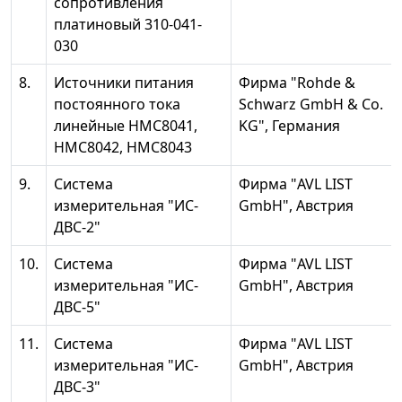
сопротивления
платиновый 310-041-
030
8.
Источники питания
Фирма "Rohde &
постоянного тока
Schwarz GmbH & Co.
линейные НМС8041,
KG", Германия
НМС8042, НМС8043
9.
Система
Фирма "AVL LIST
измерительная "ИС-
GmbH", Австрия
ДВС-2"
10.
Система
Фирма "AVL LIST
измерительная "ИС-
GmbH", Австрия
ДВС-5"
11.
Система
Фирма "AVL LIST
измерительная "ИС-
GmbH", Австрия
ДВС-3"