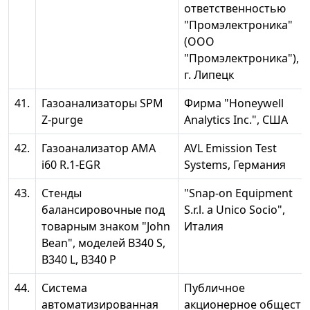
ответственностью
"Промэлектроника"
(ООО
"Промэлектроника"),
г. Липецк
41.
Газоанализаторы SPM
Фирма "Honeywell
Z-purge
Analytics Inc.", США
42.
Газоанализатор АМА
AVL Emission Test
i60 R.1-EGR
Systems, Германия
43.
Стенды
"Snap-on Equipment
балансировочные под
S.r.l. a Unico Socio",
товарным знаком "John
Италия
Bean", моделей В340 S,
B340 L, B340 Р
44.
Система
Публичное
автоматизированная
акционерное обществ