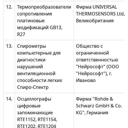
12.
Термопреобразователи
Фирма UNIVERSAL
сопротивления
THERMOSENSORS Ltd,
платиновые
Великобритания
модификаций GB13,
R27
13.
Спирометры
Общество с
компьютерные для
ограниченной
диагностики
ответственностью
нарушений
"Нейрософт" (ООО
вентиляционной
"Нейрософт"), г.
способности легких
Иваново
Спиро-Спектр
14.
Осциллографы
Фирма "Rohde &
цифровые
Schwarz GmbH & Co.
запоминающие
KG", Германия
RTE1152, RTE1154,
RTE1202, RTE1204