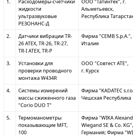
1.
Расходомеры-счётчики
ООО "Татинтек", г.
жидкости
Альметьевск,
ультразвуковые
Республика Татарстан
РЕЗОНАНС-Д
2.
Датчики вибрации TR-
Фирма "СЕМВ S.p.A.",
26 АТЕХ, TR-26, TR-27,
Италия
TR-I АТЕХ, TR-P
3.
Установки для
ООО "Совтест ATE",
проверки проводного
г. Курск
монтажа W434R
4.
Системы измерений
Фирма "KADATEC s.r.o."
массы сжиженного газа
Чешская Республика
"Corio DUO Т"
5.
Термоманометры
Фирма "WIKA Alexande
показывающие MFT,
Wiegand SE & Co. KG",
100
Германия; Фирма "WIK