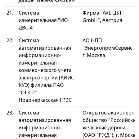
Juniper Networks-E/ERX
21.
Система
Фирма "AVL LIST
измерительная "ИС-
GmbH", Австрия
ДВС-4"
22.
Система
АО НПП
автоматизированная
"ЭнергопромСервис",
информационно-
г. Москва
измерительная
коммерческого учета
электроэнергии (АИИС
КУЭ) филиала ПАО
"ОГК-2" -
Новочеркасская ГРЭС
23.
Система
Открытое акционерно
автоматизированная
общество "Российские
информационно-
железные дороги"
измерительная
(ОАО "РЖД"), г. Москва