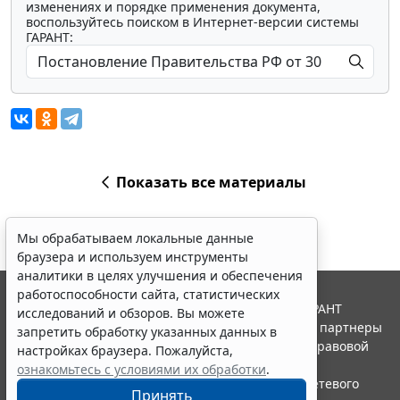
изменениях и порядке применения документа,
воспользуйтесь поиском в Интернет-версии системы
ГАРАНТ:
Показать все материалы
Мы обрабатываем локальные данные
браузера и используем инструменты
аналитики в целях улучшения и обеспечения
работоспособности сайта, статистических
© ООО "НПП "ГАРАНТ-СЕРВИС", 2026. Система ГАРАНТ
исследований и обзоров. Вы можете
выпускается с 1990 года. Компания "Гарант" и ее партнеры
запретить обработку указанных данных в
являются участниками Российской ассоциации правовой
настройках браузера. Пожалуйста,
информации ГАРАНТ.
ознакомьтесь с условиями их обработки
.
Портал ГАРАНТ.РУ зарегистрирован в качестве сетевого
Принять