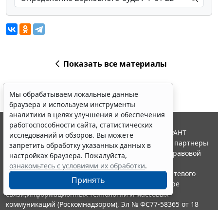
Показать все материалы
Мы обрабатываем локальные данные
браузера и используем инструменты
аналитики в целях улучшения и обеспечения
работоспособности сайта, статистических
© ООО "НПП "ГАРАНТ-СЕРВИС", 2026. Система ГАРАНТ
исследований и обзоров. Вы можете
выпускается с 1990 года. Компания "Гарант" и ее партнеры
запретить обработку указанных данных в
являются участниками Российской ассоциации правовой
настройках браузера. Пожалуйста,
информации ГАРАНТ.
ознакомьтесь с условиями их обработки
.
Портал ГАРАНТ.РУ зарегистрирован в качестве сетевого
Принять
издания Федеральной службой по надзору в сфере
связи,информационных технологий и массовых
коммуникаций (Роскомнадзором), Эл № ФС77-58365 от 18
июня 2014 года.