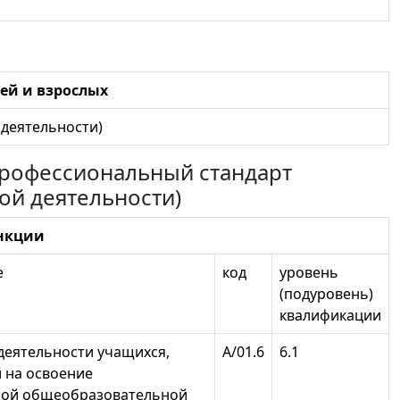
ей и взрослых
деятельности)
 профессиональный стандарт
ой деятельности)
нкции
е
код
уровень
(подуровень)
квалификации
деятельности учащихся,
А/01.6
6.1
 на освоение
ной общеобразовательной