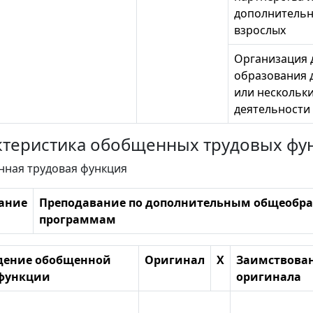
дополнительн
взрослых
Организация 
образования 
или нескольк
деятельности
рактеристика обобщенных трудовых фу
нная трудовая функция
ание
Преподавание по дополнительным общеобр
программам
дение обобщенной
Оригинал
X
Заимствован
 функции
оригинала