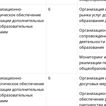
изационно-
6
Организация 
ическое обеспечение
рынка услуг 
зации дополнительных
образования 
образовательных
Организацион
рамм
сопровождени
деятельности
образования
Мониторинг и
реализации п
общеобразов
изационно-
6
Организация 
огическое обеспечение
досуговых ме
зации дополнительных
Организацион
образовательных
обеспечение 
рамм
партнерства 