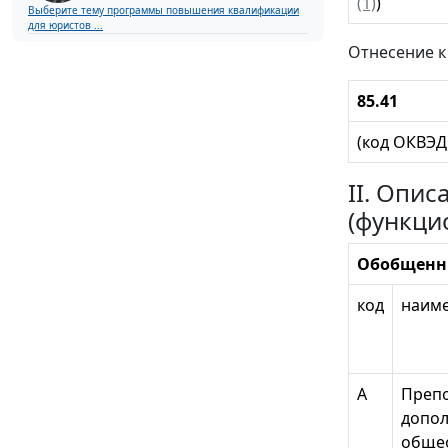
(1)
)
Выберите тему программы повышения квалификации
для юристов ...
Отнесение к
85.41
(код ОКВЭ
II. Опи
(функци
Обобщенн
код
наим
А
Препо
допо
обще