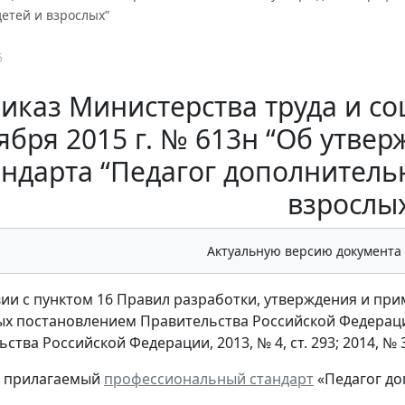
етей и взрослых”
5
иказ Министерства труда и с
ября 2015 г. № 613н “Об утв
андарта “Педагог дополнитель
взрослы
Актуальную версию документа
вии с пунктом 16 Правил разработки, утверждения и пр
х постановлением Правительства Российской Федерации 
ства Российской Федерации, 2013, № 4, ст. 293; 2014, № 3
ь прилагаемый
профессиональный стандарт
«Педагог до