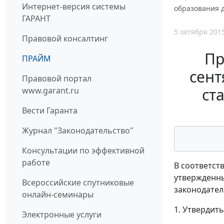
Интернет-версия системы
образования д
ГАРАНТ
5 октября 201
Правовой консалтинг
Пр
ПРАЙМ
сент
Правовой портал
ст
www.garant.ru
Вести Гаранта
Журнал "Законодательство"
Консультации по эффективной
работе
В соответст
утвержденны
Всероссийские спутниковые
законодатель
онлайн-семинары
1. Утвердит
Электронные услуги