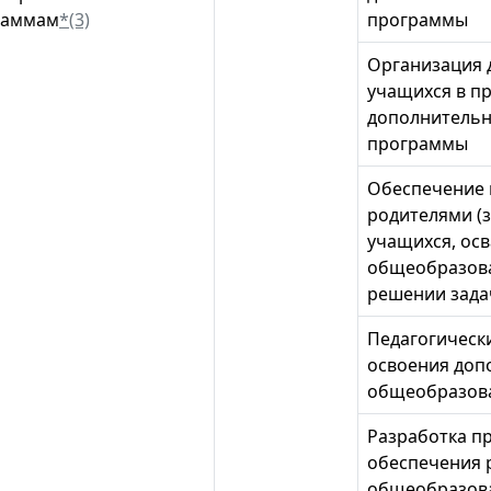
раммам
*(3)
программы
Организация 
учащихся в п
дополнитель
программы
Обеспечение 
родителями (
учащихся, ос
общеобразова
решении зада
Педагогическ
освоения доп
общеобразов
Разработка п
обеспечения 
общеобразов