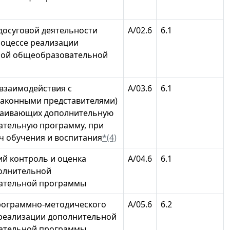
досуговой деятельности
А/02.6
6.1
роцессе реализации
ной общеобразовательной
взаимодействия с
А/03.6
6.1
законными представителями)
ваивающих дополнительную
тельную программу, при
ч обучения и воспитания
*(4)
ий контроль и оценка
А/04.6
6.1
олнительной
ательной программы
рограммно-методического
А/05.6
6.2
реализации дополнительной
ательной программы