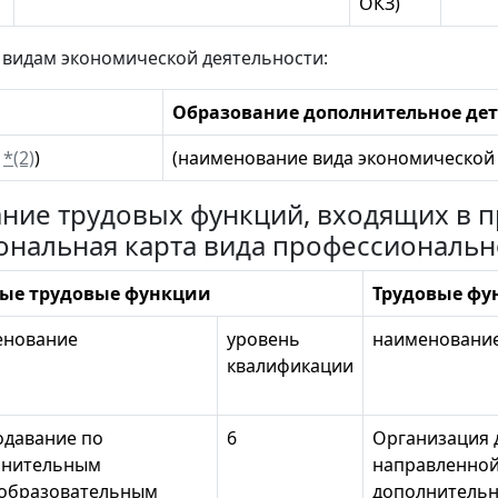
ОКЗ)
 видам экономической деятельности:
Образование дополнительное дет
Д
*(2)
)
(наименование вида экономической 
сание трудовых функций, входящих в
ональная карта вида профессиональн
ые трудовые функции
Трудовые фу
енование
уровень
наименовани
квалификации
давание по
6
Организация 
лнительным
направленной
образовательным
дополнитель