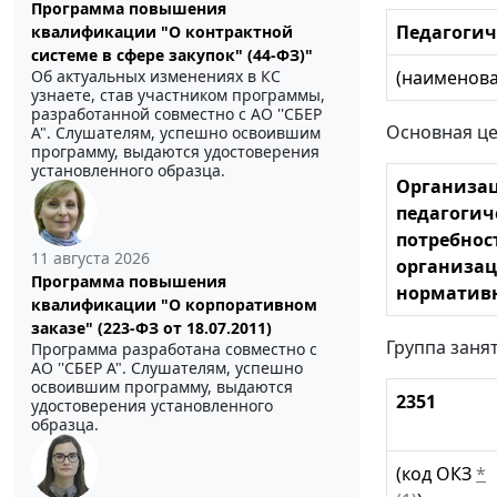
Программа повышения
Педагогич
квалификации "О контрактной
системе в сфере закупок" (44-ФЗ)"
(наименова
Об актуальных изменениях в КС
узнаете, став участником программы,
разработанной совместно с АО ''СБЕР
Основная це
А". Слушателям, успешно освоившим
программу, выдаются удостоверения
установленного образца.
Организац
педагогич
потребнос
11 августа 2026
организац
Программа повышения
нормативн
квалификации "О корпоративном
заказе" (223-ФЗ от 18.07.2011)
Группа заня
Программа разработана совместно с
АО ''СБЕР А". Слушателям, успешно
освоившим программу, выдаются
2351
удостоверения установленного
образца.
(код ОКЗ
*