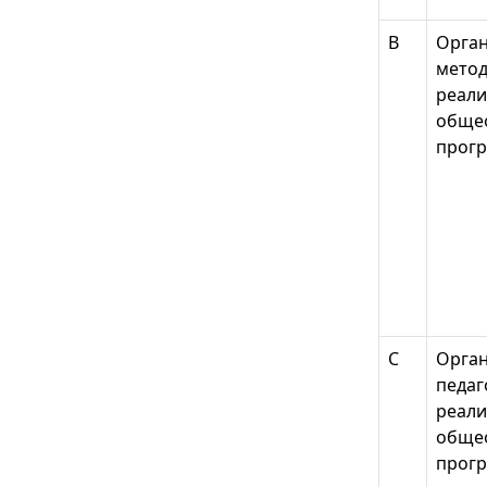
В
Орган
метод
реали
обще
прог
С
Орган
педаг
реали
обще
прог