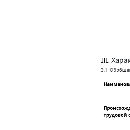
III. Ха
3.1. Обобще
Наименов
Происхож
трудовой