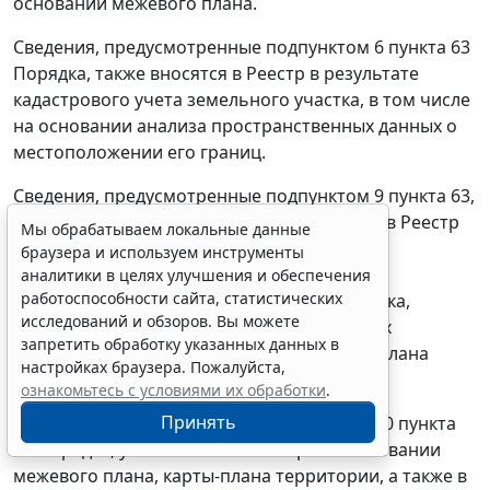
основании межевого плана.
Сведения, предусмотренные подпунктом 6 пункта 63
Порядка, также вносятся в Реестр в результате
кадастрового учета земельного участка, в том числе
на основании анализа пространственных данных о
местоположении его границ.
Сведения, предусмотренные подпунктом 9 пункта 63,
подпунктом 1 пункта 64 Порядка, вносятся в Реестр
Мы обрабатываем локальные данные
также на основании протокола выявления
браузера и используем инструменты
кадастровой ошибки в сведениях ГКН о
аналитики в целях улучшения и обеспечения
работоспособности сайта, статистических
местоположении границ земельного участка,
исследований и обзоров. Вы можете
содержащего новые значения подлежащих
запретить обработку указанных данных в
изменению кадастровых сведений, карты-плана
настройках браузера. Пожалуйста,
территории.
ознакомьтесь с условиями их обработки
.
Принять
Сведения, предусмотренные подпунктом 10 пункта
63 Порядка, указываются в Реестре на основании
межевого плана, карты-плана территории, а также в