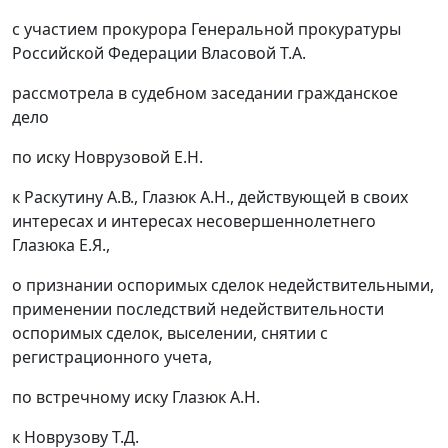
с участием прокурора Генеральной прокуратуры
Российской Федерации Власовой Т.А.
рассмотрела в судебном заседании гражданское
дело
по иску Новрузовой Е.Н.
к Раскутину А.В., Глазюк А.Н., действующей в своих
интересах и интересах несовершеннолетнего
Глазюка Е.Я.,
о признании оспоримых сделок недействительными,
применении последствий недействительности
оспоримых сделок, выселении, снятии с
регистрационного учета,
по встречному иску Глазюк А.Н.
к Новрузову Т.Д.