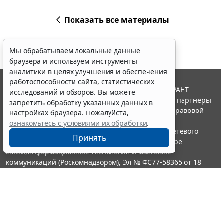
Показать все материалы
Мы обрабатываем локальные данные
браузера и используем инструменты
аналитики в целях улучшения и обеспечения
работоспособности сайта, статистических
© ООО "НПП "ГАРАНТ-СЕРВИС", 2026. Система ГАРАНТ
исследований и обзоров. Вы можете
выпускается с 1990 года. Компания "Гарант" и ее партнеры
запретить обработку указанных данных в
являются участниками Российской ассоциации правовой
настройках браузера. Пожалуйста,
информации ГАРАНТ.
ознакомьтесь с условиями их обработки
.
Портал ГАРАНТ.РУ зарегистрирован в качестве сетевого
Принять
издания Федеральной службой по надзору в сфере
связи,информационных технологий и массовых
коммуникаций (Роскомнадзором), Эл № ФС77-58365 от 18
июня 2014 года.
16+
Контакты
8-800-200-88-88