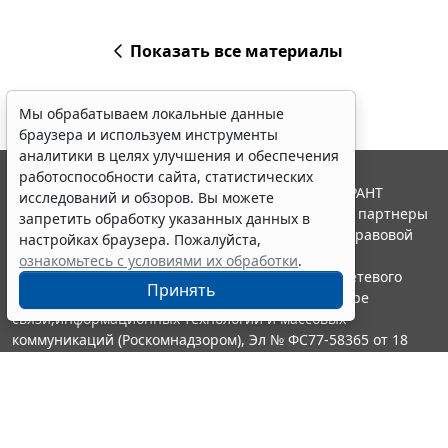
Показать все материалы
Мы обрабатываем локальные данные
браузера и используем инструменты
аналитики в целях улучшения и обеспечения
работоспособности сайта, статистических
© ООО "НПП "ГАРАНТ-СЕРВИС", 2026. Система ГАРАНТ
исследований и обзоров. Вы можете
выпускается с 1990 года. Компания "Гарант" и ее партнеры
запретить обработку указанных данных в
являются участниками Российской ассоциации правовой
настройках браузера. Пожалуйста,
информации ГАРАНТ.
ознакомьтесь с условиями их обработки
.
Портал ГАРАНТ.РУ зарегистрирован в качестве сетевого
Принять
издания Федеральной службой по надзору в сфере
связи,информационных технологий и массовых
коммуникаций (Роскомнадзором), Эл № ФС77-58365 от 18
июня 2014 года.
16+
Контакты
8-800-200-88-88