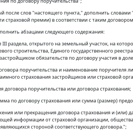
ния по договору поручительства";
ый после слов "настоящего пункта," дополнить словами
ти страховой премии) в соответствии с таким договором
дополнить абзацами следующего содержания:
л III раздела, открытого на земельный участок, на кот
евого строительства, Единого государственного реестра
застройщиком обязательств по договору участия в доле
оговора поручительства и наименование поручителя л
аимного страхования застройщиков или страховой орг
ия договора поручительства или договора страхования;
умма по договору страхования или сумма (размер) пред
жения или прекращения договора страхования и (или) 
ющей информации от страховой организации, общества
 являющихся стороной соответствующего договора.";