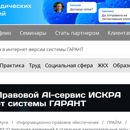
Демо
Семинары
Стать партнером
Клиента
Практика
Труд
Социальная сфера
ЖКХ
Образ
луги
Информационно-правовое обеспечение
ПРАЙМ
-ФЗ “О внесении изменений в отдельные законодательные акты Р