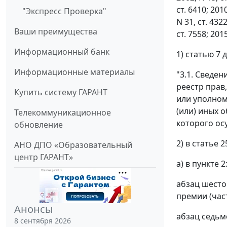
ст. 6410; 2010
"Экспресс Проверка"
N 31, ст. 4322
Ваши преимущества
ст. 7558; 201
Информационный банк
1) статью 7
Информационные материалы
"3.1. Сведе
реестр прав
Купить систему ГАРАНТ
или уполном
(или) иных 
Телекоммуникационное
которого ос
обновление
2) в статье 2
АНО ДПО «Образовательный
центр ГАРАНТ»
а) в пункте 2
абзац шесто
премии (час
Анонсы
абзац седьм
8 сентября 2026