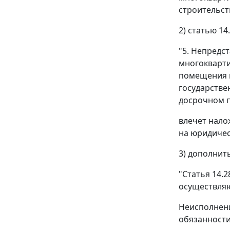
строительст
2) статью 1
"5. Непредс
многокварти
помещения п
государстве
досрочном п
влечет нало
на юридическ
3) дополнит
"Статья 14.
осуществля
Неисполнен
обязанности