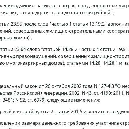
жение административного штрафа на должностных лиц в 
их лиц - от двадцати тысяч до ста тысяч рублей.";
татьи 23.55 после слов "частью 1 статьи 13.19.2" допо
ений, совершенных жилищно-строительными кооперат
рных домов)";
 статьи 23.64 слова "статьей 14.28 и частью 4 статьи 19.5
тивных правонарушений, совершенных жилищно-строи
о многоквартирных домов), статьями 14.28, 14.28.1 и час
деральный закон от 26 октября 2002 года N 127-ФЗ "О не
тва Российской Федерации, 2002, N 43, ст. 4190; 2011, N 29,
ст. 3481; N 52, ст. 6979) следующие изменения:
ервый и второй пункта 2 статьи 201.5 изложить в следую
ановлении размера денежного требования участника стр