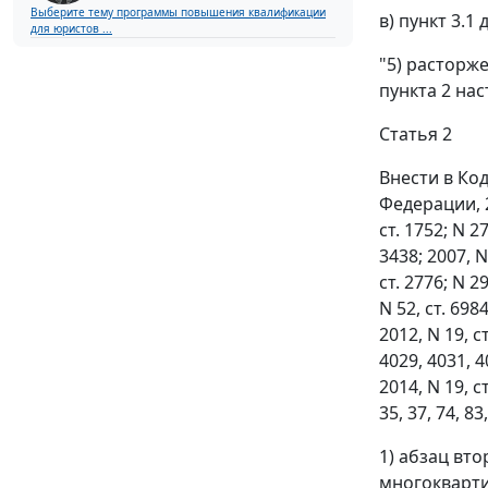
Выберите тему программы повышения квалификации
в) пункт 3.
для юристов ...
"5) расторж
пункта 2 на
Статья 2
Внести в Ко
Федерации, 200
ст. 1752; N 27
3438; 2007, N 
ст. 2776; N 29
N 52, ст. 6984
2012, N 19, ст
4029, 4031, 40
2014, N 19, ст
35, 37, 74, 8
1) абзац вт
многокварти