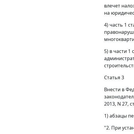
влечет нало
на юридическ
4) часть 1 с
правонаруш
многокварти
5) в части 1
администра
строительств
Статья 3
Внести в Фе
законодательс
2013, N 27, 
1) абзацы п
"2. При уст