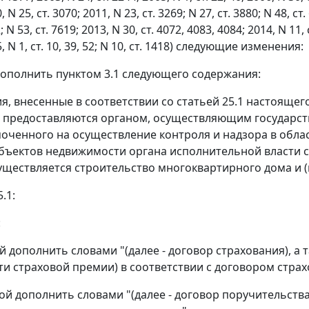
, N 25, ст. 3070; 2011, N 23, ст. 3269; N 27, ст. 3880; N 48, ст.
; N 53, ст. 7619; 2013, N 30, ст. 4072, 4083, 4084; 2014, N 11, с
5, N 1, ст. 10, 39, 52; N 10, ст. 1418) следующие изменения:
 дополнить пунктом 3.1 следующего содержания:
ния, внесенные в соответствии со статьей 25.1 настоящ
, предоставляются органом, осуществляющим государст
оченного на осуществление контроля и надзора в обла
объектов недвижимости органа исполнительной власти 
уществляется строительство многоквартирного дома и (
5.1:
:
й дополнить словами "(далее - договор страхования), а
ти страховой премии) в соответствии с договором страх
ой дополнить словами "(далее - договор поручительств