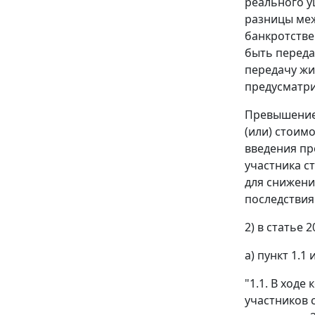
реального у
разницы меж
банкротстве
быть переда
передачу жи
предусматр
Превышение 
(или) стоим
введения пр
участника с
для снижени
последствия 
2) в статье 2
а) пункт 1.
"1.1. В ход
участников 