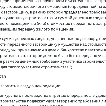
щерба, причиненных нарушением обязательства застро
ду стоимостью жилого помещения (определенной на да
 к застройщику, в рамках которой предъявлено требова
но участнику строительства, и суммой денежных средс
лого помещения, и (или) стоимостью переданного зас
ивающим передачу жилого помещения).
суммы денежных средств, уплаченных по договору, п
ости переданного застройщику имущества над стоимос
оцедуры, применяемой в деле о банкротстве к застройщ
троительства), которое должно было быть передано уча
я размера денежных требований участника строительст
для такого участника строительства.";
01.9:
1 изложить в следующей редакции:
е конкурсного производства в третью очередь после удо
строительства подлежат удовлетворению требования л