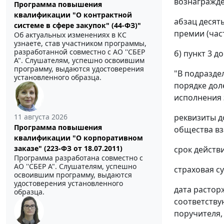
вознагражде
Программа повышения
квалификации "О контрактной
абзац десят
системе в сфере закупок" (44-ФЗ)"
премии (час
Об актуальных изменениях в КС
узнаете, став участником программы,
разработанной совместно с АО ''СБЕР
б) пункт 3 
А". Слушателям, успешно освоившим
программу, выдаются удостоверения
"В подразде
установленного образца.
порядке дол
исполнения 
11 августа 2026
реквизиты д
Программа повышения
общества вз
квалификации "О корпоративном
заказе" (223-ФЗ от 18.07.2011)
срок действ
Программа разработана совместно с
АО ''СБЕР А". Слушателям, успешно
страховая с
освоившим программу, выдаются
удостоверения установленного
дата растор
образца.
соответству
поручителя,