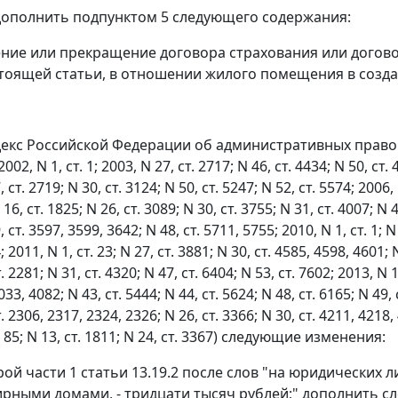
1 дополнить подпунктом 5 следующего содержания:
ение или прекращение договора страхования или догов
стоящей статьи, в отношении жилого помещения в созд
декс Российской Федерации об административных прав
2, N 1, ст. 1; 2003, N 27, ст. 2717; N 46, ст. 4434; N 50, ст. 4
, ст. 2719; N 30, ст. 3124; N 50, ст. 5247; N 52, ст. 5574; 2006, 
16, ст. 1825; N 26, ст. 3089; N 30, ст. 3755; N 31, ст. 4007; N 4
, ст. 3597, 3599, 3642; N 48, ст. 5711, 5755; 2010, N 1, ст. 1; N
; 2011, N 1, ст. 23; N 27, ст. 3881; N 30, ст. 4585, 4598, 4601; 
. 2281; N 31, ст. 4320; N 47, ст. 6404; N 53, ст. 7602; 2013, N 1
33, 4082; N 43, ст. 5444; N 44, ст. 5624; N 48, ст. 6165; N 49, 
. 2306, 2317, 2324, 2326; N 26, ст. 3366; N 30, ст. 4211, 4218, 
3, 85; N 13, ст. 1811; N 24, ст. 3367) следующие изменения:
орой части 1 статьи 13.19.2 после слов "на юридически
рными домами, - тридцати тысяч рублей;" дополнить с