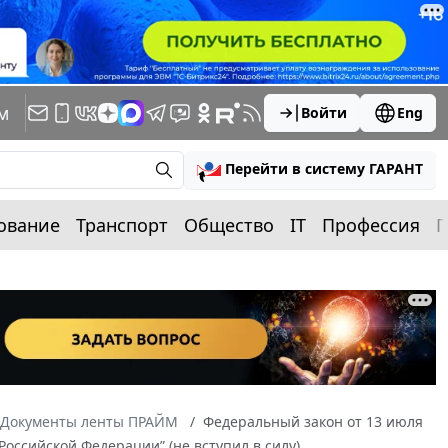
м
Войти
Eng
Перейти в систему ГАРАНТ
ование
Транспорт
Общество
IT
Профессия
П
Документы ленты ПРАЙМ
Федеральный закон от 13 июля
оссийской Федерации” (не вступил в силу)