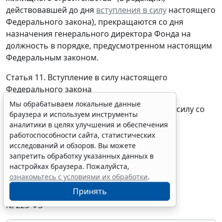
действовавшей до дня
вступления в силу
настоящего
Федерального закона), прекращаются со дня
назначения генерального директора Фонда на
должность в порядке, предусмотренном настоящим
Федеральным законом.
Статья 11. Вступление в силу настоящего
Федерального закона
Мы обрабатываем локальные данные
Настоящий Федеральный закон вступает в силу со
браузера и используем инструменты
дня его официального опубликования.
аналитики в целях улучшения и обеспечения
работоспособности сайта, статистических
Президент Российской
исследований и обзоров. Вы можете
В. Путин
Федерации
запретить обработку указанных данных в
Москва
, Кремль
настройках браузера. Пожалуйста,
ознакомьтесь с условиями их обработки
.
13 июля 2015 года
Принять
№ 225-ФЗ