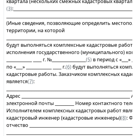
квартала (нескольких смежных кадастровых квартало
(3)
:_________________________________________________________
_____________________________________________________________
(Иные сведения, позволяющие определить местопо
территории, на которой
_____________________________________________________________
будут выполняться комплексные кадастровые работ
исполнения государственного (муниципального) контр
____________ ____ г. №________________
(5)
в период с «___» ___
по «___» ____________ ____ г.
(6)
будут выполняться компл
кадастровые работы. Заказчиком комплексных кадас
является
(7)
:
_____________________________________________________________
Адрес ___________________________________________________ 
электронной почты _________ Номер контактного телеф
Исполнителем комплексных кадастровых работ являе
кадастровый инженер (кадастровые инженеры)
(8)
: Ф
отчество _________________________________________________
____________________________________________________________