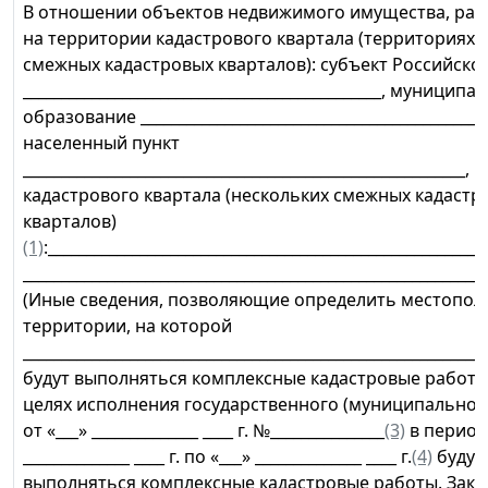
В отношении объектов недвижимого имущества, ра
на территории кадастрового квартала (территориях 
смежных кадастровых кварталов): субъект Российск
_______________________________________________, муниципа
образование ______________________________________________
населенный пункт
__________________________________________________________, 
кадастрового квартала (нескольких смежных кадастр
кварталов)
(1)
:_________________________________________________________
_____________________________________________________________
(Иные сведения, позволяющие определить местопо
территории, на которой
_____________________________________________________________
будут выполняться комплексные кадастровые работ
целях исполнения государственного (муниципальног
от «___» ______________ ____ г. №_______________
(3)
в период 
______________ ____ г. по «___» ______________ ____ г.
(4)
будут
выполняться комплексные кадастровые работы. Зак