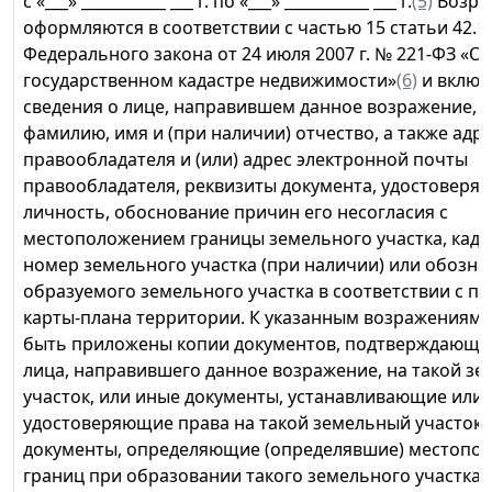
с «___» ___________ ___ г. по «___» ___________ ___ г.
(5)
Возра
оформляются в соответствии с частью 15 статьи 42.1
Федерального закона от 24 июля 2007 г. № 221-ФЗ «О
государственном кадастре недвижимости»
(6)
и включ
сведения о лице, направившем данное возражение, в
фамилию, имя и (при наличии) отчество, а также адр
правообладателя и (или) адрес электронной почты
правообладателя, реквизиты документа, удостоверя
личность, обоснование причин его несогласия с
местоположением границы земельного участка, кад
номер земельного участка (при наличии) или обозн
образуемого земельного участка в соответствии с п
карты-плана территории. К указанным возражениям
быть приложены копии документов, подтверждающи
лица, направившего данное возражение, на такой з
участок, или иные документы, устанавливающие или
удостоверяющие права на такой земельный участок, 
документы, определяющие (определявшие) местопо
границ при образовании такого земельного участка 