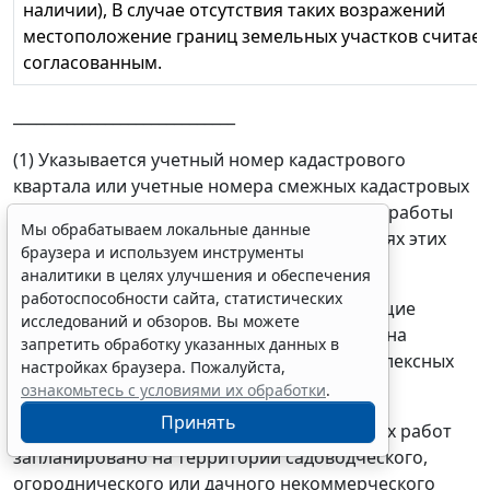
наличии), В случае отсутствия таких возражений
местоположение границ земельных участков считает
согласованным.
_____________________________
(1) Указывается учетный номер кадастрового
квартала или учетные номера смежных кадастровых
кварталов, если комплексные кадастровые работы
Мы обрабатываем локальные данные
выполняются одновременно на территориях этих
браузера и используем инструменты
кадастровых кварталов.
аналитики в целях улучшения и обеспечения
работоспособности сайта, статистических
(2) Указываются иные сведения, позволяющие
исследований и обзоров. Вы можете
определить местоположение территории, на
запретить обработку указанных данных в
которой запланировано выполнение комплексных
настройках браузера. Пожалуйста,
кадастровых работ.
ознакомьтесь с условиями их обработки
.
Принять
Если выполнение комплексных кадастровых работ
запланировано на территории садоводческого,
огороднического или дачного некоммерческого