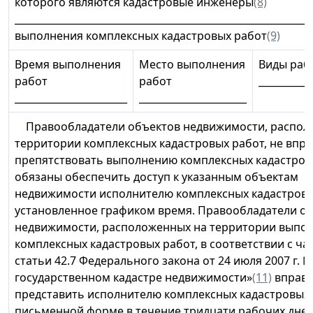
которого являются кадастровые инженеры
(8)
_________________________________________________________
выполнения комплексных кадастровых работ
(9)
Время выполнения
Место выполнения
Виды раб
работ
работ
___________
_______________________
______________________
Правообладатели объектов недвижимости, распол
территории комплексных кадастровых работ, не впра
препятствовать выполнению комплексных кадастров
обязаны обеспечить доступ к указанным объектам
недвижимости исполнителю комплексных кадастровы
установленное графиком время. Правообладатели о
недвижимости, расположенных на территории выпо
комплексных кадастровых работ, в соответствии с ча
статьи 42.7 Федерального закона от 24 июля 2007 г. 
государственном кадастре недвижимости»
(11)
вправ
представить исполнителю комплексных кадастровых 
письменной форме в течение тридцати рабочих дней