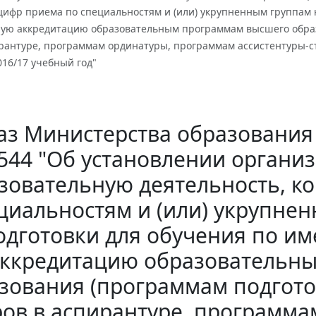
цифр приема по специальностям и (или) укрупненным группам
ную аккредитацию образовательным программам высшего образ
ирантуре, программам ординатуры, программам ассистентуры-с
16/17 учебный год"
з Министерства образования и
544 "Об установлении орган
зовательную деятельность, к
циальностям и (или) укрупне
одготовки для обучения по и
ккредитацию образовательн
зования (программам подгото
ров в аспирантуре, программ