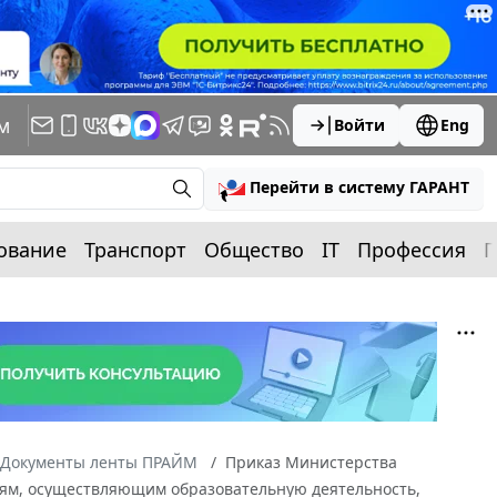
м
Войти
Eng
Перейти в систему ГАРАНТ
ование
Транспорт
Общество
IT
Профессия
П
Документы ленты ПРАЙМ
Приказ Министерства
циям, осуществляющим образовательную деятельность,