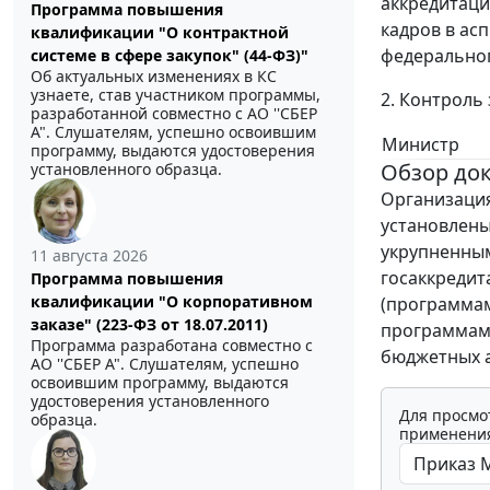
аккредитаци
Программа повышения
кадров в ас
квалификации "О контрактной
федеральног
системе в сфере закупок" (44-ФЗ)"
Об актуальных изменениях в КС
узнаете, став участником программы,
2. Контроль
разработанной совместно с АО ''СБЕР
А". Слушателям, успешно освоившим
Министр
программу, выдаются удостоверения
Обзор до
установленного образца.
Организаци
установлены
укрупненны
11 августа 2026
госаккреди
Программа повышения
квалификации "О корпоративном
(программам
заказе" (223-ФЗ от 18.07.2011)
программам 
Программа разработана совместно с
бюджетных а
АО ''СБЕР А". Слушателям, успешно
освоившим программу, выдаются
удостоверения установленного
Для просмо
образца.
применения