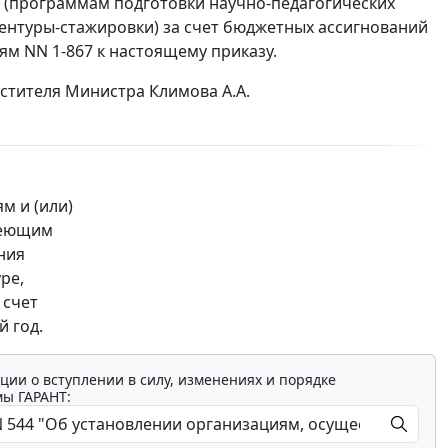
(программам подготовки научно-педагогических
ентуры-стажировки) за счет бюджетных ассигнований
м NN 1-867 к настоящему приказу.
стителя Министра Климова А.А.
м и (или)
меющим
ния
ре,
 счет
 год.
ции о вступлении в силу, изменениях и порядке
мы ГАРАНТ: