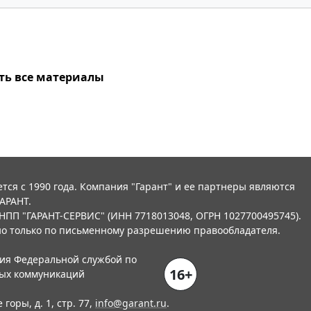
ть все материалы
тся с 1990 года. Компания "Гарант" и ее партнеры являются
АРАНТ.
НПП "ГАРАНТ-СЕРВИС" (ИНН 7718013048, ОГРН 1027700495745).
о только по письменному разрешению правообладателя.
ния Федеральной службой по
16+
вых коммуникаций
горы, д. 1, стр. 77,
info@garant.ru
.