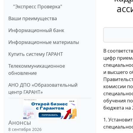
асс
"Экспресс Проверка"
Ваши преимущества
Информационный банк
Информационные материалы
В соответст
Купить систему ГАРАНТ
цифр приема
специальнос
Телекоммуникационное
и высшего о
обновление
Правительст
АНО ДПО «Образовательный
комиссии по
центр ГАРАНТ»
специальнос
обучения по
бюджета на 2
1. Установи
Анонсы
специальнос
8 сентября 2026