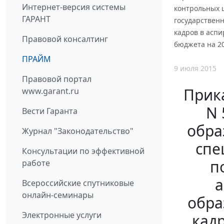
Интернет-версия системы
контрольных 
ГАРАНТ
государствен
кадров в асп
Правовой консалтинг
бюджета на 20
ПРАЙМ
9 июля 2015
Правовой портал
Прика
www.garant.ru
N 
Вести Гаранта
обра
Журнал "Законодательство"
спе
Консультации по эффективной
п
работе
а
Всероссийские спутниковые
онлайн-семинары
обра
Электронные услуги
кад