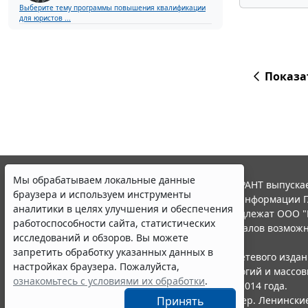
Выберите тему программы повышения квалификации
для юристов ...
Показа
Мы обрабатываем локальные данные
© ООО "НПП "ГАРАНТ-СЕРВИС", 2026. Система ГАРАНТ выпускае
браузера и используем инструменты
участниками Российской ассоциации правовой информации Г
аналитики в целях улучшения и обеспечения
Все права на материалы сайта ГАРАНТ.РУ принадлежат ООО "
работоспособности сайта, статистических
Полное или частичное воспроизведение материалов возможн
исследований и обзоров. Вы можете
Правила использования портала.
запретить обработку указанных данных в
Портал ГАРАНТ.РУ зарегистрирован в качестве сетевого изда
настройках браузера. Пожалуйста,
надзору в сфере связи,информационных технологий и массо
ознакомьтесь с условиями их обработки
.
(Роскомнадзором), Эл № ФС77-58365 от 18 июня 2014 года.
ООО "НПП "ГАРАНТ-СЕРВИС", 119234, г. Москва, тер. Ленинские 
Принять