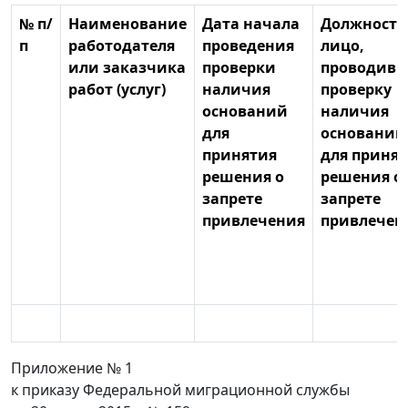
№ п/
Наименование
Дата начала
Должностн
п
работодателя
проведения
лицо,
или заказчика
проверки
проводивш
работ (услуг)
наличия
проверку
оснований
наличия
для
оснований
принятия
для приня
решения о
решения о
запрете
запрете
привлечения
привлечен
Приложение № 1
к приказу Федеральной миграционной службы