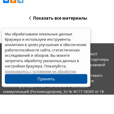
Показать все материалы
Мы обрабатываем локальные данные
браузера и используем инструменты
аналитики в целях улучшения и обеспечения
работоспособности сайта, статистических
© ООО "НПП "ГАРАНТ-СЕРВИС", 2026. Система ГАРАНТ
исследований и обзоров. Вы можете
выпускается с 1990 года. Компания "Гарант" и ее партнеры
запретить обработку указанных данных в
являются участниками Российской ассоциации правовой
настройках браузера. Пожалуйста,
информации ГАРАНТ.
ознакомьтесь с условиями их обработки
.
Портал ГАРАНТ.РУ зарегистрирован в качестве сетевого
Принять
издания Федеральной службой по надзору в сфере
связи,информационных технологий и массовых
коммуникаций (Роскомнадзором), Эл № ФС77-58365 от 18
июня 2014 года.
16+