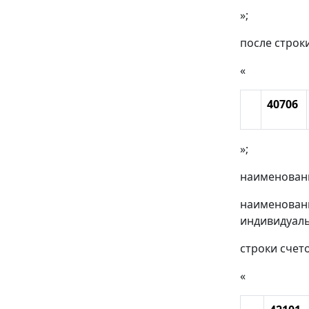
»;
после строк
«
40706
»;
наименовани
наименовани
индивидуал
строки счет
«