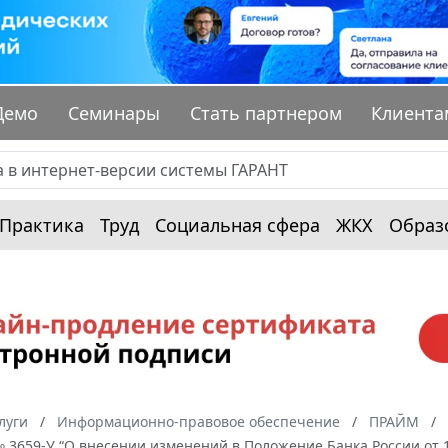
Демо
Семинары
Стать партнером
Клиента
Практика
Труд
Социальная сфера
ЖКХ
Образ
луги
Информационно-правовое обеспечение
ПРАЙМ
№ 3659-У “О внесении изменений в Положение Банка России от 