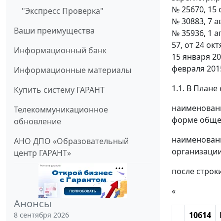
№ 25670, 15 
"Экспресс Проверка"
№ 30883, 7 а
Ваши преимущества
№ 35936, 1 а
57, от 24 ок
Информационный банк
15 января 20
февраля 2015
Информационные материалы
1.1. В Плане
Купить систему ГАРАНТ
наименовани
Телекоммуникационное
форме общес
обновление
наименовани
АНО ДПО «Образовательный
организации
центр ГАРАНТ»
после строк
«
Анонсы
10614
8 сентября 2026