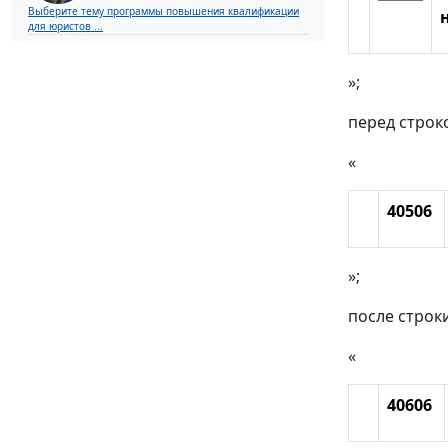
Выберите тему программы повышения квалификации
для юристов ...
»;
перед строк
«
40506
»;
после строк
«
40606