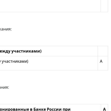
жания:
ежду участниками)
 участниками)
А
ания:
онированные в Банке России при
А