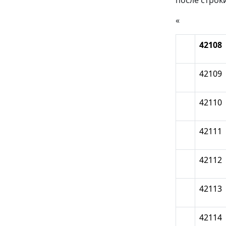
после строк
«
42108
42109
42110
42111
42112
42113
42114