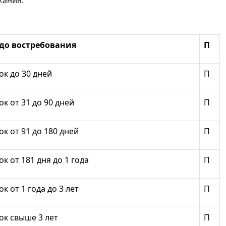
жания:
до востребования
П
к до 30 дней
П
 от 31 до 90 дней
П
 от 91 до 180 дней
П
 от 181 дня до 1 года
П
 от 1 года до 3 лет
П
к свыше 3 лет
П