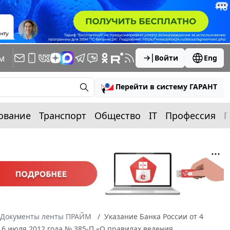
м
Войти
Eng
Перейти в систему ГАРАНТ
ование
Транспорт
Общество
IT
Профессия
П
Документы ленты ПРАЙМ
Указание Банка России от 4
16 июля 2012 года № 385-П «О правилах ведения