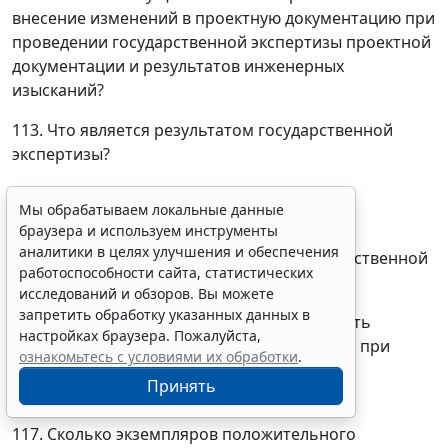
внесение изменений в проектную документацию при
проведении государственной экспертизы проектной
документации и результатов инженерных
изысканий?
113. Что является результатом государственной
экспертизы?
114. Кем подписывается заключение
Мы обрабатываем локальные данные
государственной экспертизы?
браузера и используем инструменты
аналитики в целях улучшения и обеспечения
115. Кем утверждается заключение государственной
работоспособности сайта, статистических
экспертизы?
исследований и обзоров. Вы можете
запретить обработку указанных данных в
116. Может ли проектная документация быть
настройках браузера. Пожалуйста,
утверждена застройщиком или заказчиком при
ознакомьтесь с условиями их обработки
.
наличии отрицательного заключения
Принять
государственной экспертизы?
117. Сколько экземпляров положительного