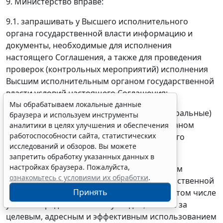
9. Министерство вправе:
9.1. запрашивать у Высшего исполнительного
органа государственной власти информацию и
документы, необходимые для исполнения
настоящего Соглашения, а также для проведения
проверок (контрольных мероприятий) исполнения
Высшим исполнительным органом государственной
власти условий настоящего Соглашения;
Мы обрабатываем локальные данные
9.2. проводить проверки (выездные и камеральные)
браузера и используем инструменты
исполнения Высшим исполнительным органом
аналитики в целях улучшения и обеспечения
работоспособности сайта, статистических
государственной власти условий настоящего
исследований и обзоров. Вы можете
Соглашения;
запретить обработку указанных данных в
настройках браузера. Пожалуйста,
9.3. осуществлять контроль за выполнением
ознакомьтесь с условиями их обработки
.
Высшим исполнительным органом государственной
Принять
власти условий настоящего Соглашения, в том числе
условий предоставления Субсидии, а также за
целевым, адресным и эффективным использованием