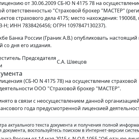
 лицензию от 30.06.2009 СБ-Ю N 4175 78 на осуществлен
й ответственностью "Страховой брокер "МАСТЕР" (рег
ектов страхового дела 4175; место нахождения: 190068, 
-Н; ИНН 7838426456; ОГРН 1097847130237).
жбе Банка России (Граник А.В.) опубликовать настоящий 
 со дня его издания.
еститель Председателя
С.А. Швецов
и
кумента
лицензия (СБ-Ю N 4175 78) на осуществление страховой
деятельности ООО "Страховой брокер "МАСТЕР".
нято в связи с неосуществлением данной организацией
ансового года предусмотренной лицензией деятельнос
тра актуального текста документа и получения полной информа
 документа, воспользуйтесь поиском в Интернет-версии систе