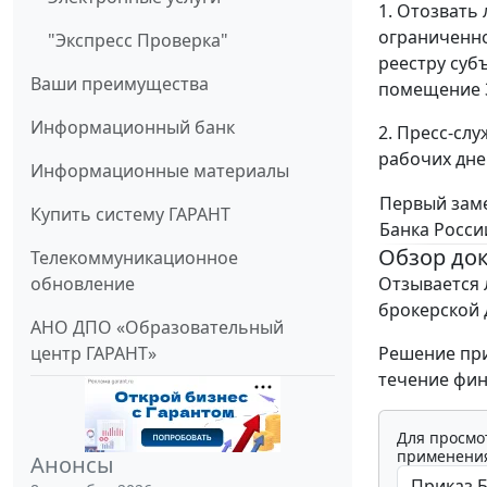
1. Отозвать
ограниченно
"Экспресс Проверка"
реестру субъ
Ваши преимущества
помещение 3
Информационный банк
2. Пресс-слу
рабочих дней
Информационные материалы
Первый зам
Купить систему ГАРАНТ
Банка Росси
Обзор до
Телекоммуникационное
Отзывается 
обновление
брокерской 
АНО ДПО «Образовательный
Решение при
центр ГАРАНТ»
течение фин
Для просмо
применения
Анонсы