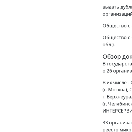
выдать дубл
организаци
Общество с 
Общество с 
обл.).
Обзор до
В государст
о 26 организ
В их числе 
(г. Москва)
г. Верхнеура
(г. Челябин
ИНТЕРСЕРВИС
33 организа
реестр микр