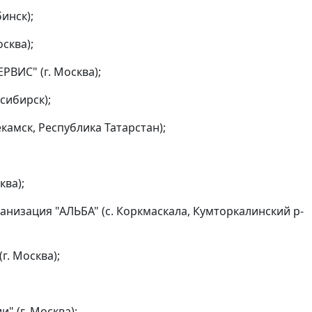
инск);
сква);
ВИС" (г. Москва);
сибирск);
амск, Республика Татарстан);
ва);
изация "АЛЬБА" (с. Коркмаскала, Кумторкалинский р-
. Москва);
 (г. Москва);