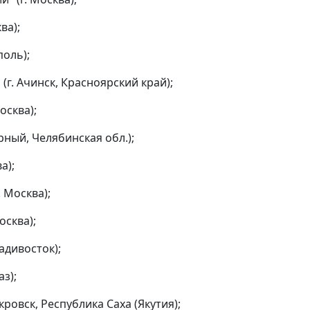
ва);
оль);
г. Ачинск, Красноярский край);
сква);
ный, Челябинская обл.);
а);
 Москва);
сква);
адивосток);
з);
ровск, Республика Саха (Якутия);