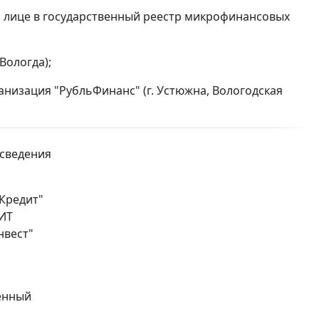
м лице в государственный реестр микрофинансовых
Вологда);
изация "РубльФинанс" (г. Устюжна, Вологодская
 сведения
мКредит"
ДИТ
нвест"
венный