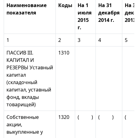
Наименование
Коды
На 1
На 31
На 3
показателя
июля
декабря
дека
2015
2014 г.
2013 
г.
1
2
3
4
5
ПАССИВ III.
1310
КАПИТАЛ И
РЕЗЕРВЫ Уставный
капитал
(складочный
капитал, уставный
фонд, вклады
товарищей)
Собственные
1320
( )
( )
( 
акции,
выкупленные у