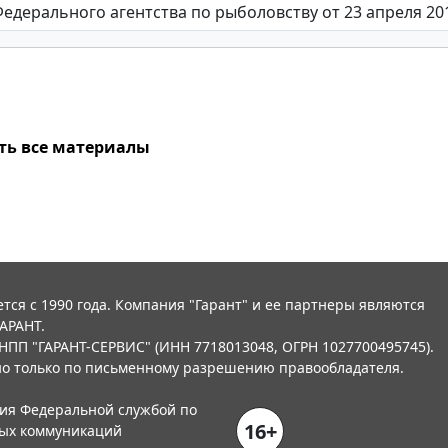
ть все материалы
тся с 1990 года. Компания "Гарант" и ее партнеры являются
АРАНТ.
НПП "ГАРАНТ-СЕРВИС" (ИНН 7718013048, ОГРН 1027700495745).
о только по письменному разрешению правообладателя.
ния Федеральной службой по
16+
вых коммуникаций