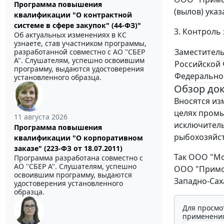
Программа повышения
(вылов) ука
квалификации "О контрактной
системе в сфере закупок" (44-ФЗ)"
3. Контроль
Об актуальных изменениях в КС
узнаете, став участником программы,
Заместитель
разработанной совместно с АО ''СБЕР
А". Слушателям, успешно освоившим
Российской 
программу, выдаются удостоверения
Федеральног
установленного образца.
Обзор до
Вносятся из
целях промы
11 августа 2026
исключитель
Программа повышения
рыбохозяйст
квалификации "О корпоративном
заказе" (223-ФЗ от 18.07.2011)
Так ООО "Мо
Программа разработана совместно с
АО ''СБЕР А". Слушателям, успешно
ООО "Примор
освоившим программу, выдаются
Западно-Сах
удостоверения установленного
образца.
Для просмо
применения