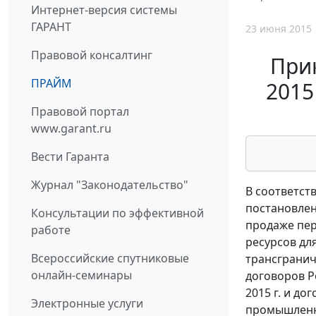
Интернет-версия системы
ГАРАНТ
23 июня 2015
Правовой консалтинг
Прик
ПРАЙМ
2015
Правовой портал
www.garant.ru
Вести Гаранта
Журнал "Законодательство"
В соответств
постановлен
Консультации по эффективной
продаже пер
работе
ресурсов дл
Всероссийские спутниковые
трансгранич
онлайн-семинары
договоров Р
2015 г. и д
Электронные услуги
промышленн