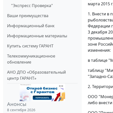
марта 2015 
"Экспресс Проверка"
1. Внести в
Ваши преимущества
рыболовства
Информационный банк
Федерации п
3 декабря 2
Информационные материалы
промышленн
зоне Россий
Купить систему ГАРАНТ
изменения:
Телекоммуникационное
в таблице "
обновление
таблицу "Ми
АНО ДПО «Образовательный
"Западно-Са
центр ГАРАНТ»
2. Территор
ООО "Монеро
либо внести
Анонсы
8 сентября 2026
ООО "Примор