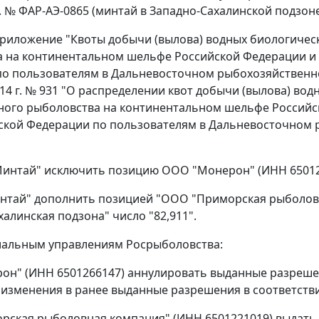
г. № ФАР-АЭ-0865 (минтай в Западно-Сахалинской подзоне
 приложение "Квоты добычи (вылова) водных биологиче
 на континентальном шельфе Российской Федерации и 
о пользователям в Дальневосточном рыбохозяйственном
014 г. № 931 "О распределении квот добычи (вылова) во
ого рыболовства на континентальном шельфе Российск
ской Федерации по пользователям в Дальневосточном 
Минтай" исключить позицию ООО "Монерон" (ИНН 65012
нтай" дополнить позицией "ООО "Приморская рыболовна
халинская подзона" число "82,911".
иальным управлениям Росрыболовства:
н" (ИНН 6501266147) аннулировать выданные разрешен
 изменения в ранее выданные разрешения в соответств
ская рыболовная компания" (ИНН 6501221019) выдать 