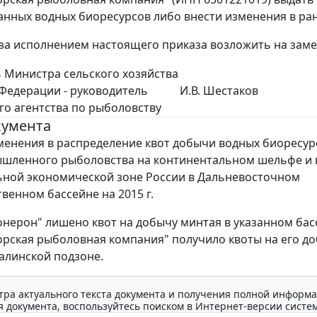
занных водных биоресурсов либо внести изменения в р
 за исполнением настоящего приказа возложить на заме
 Министра сельского хозяйства
Федерации - руководитель
И.В. Шестаков
о агентства по рыболовству
кумента
менения в распределение квот добычи водных биоресур
шленного рыболовства на континентальном шельфе и 
ной экономической зоне России в Дальневосточном
венном бассейне на 2015 г.
нерон" лишено квот на добычу минтая в указанном басс
ская рыболовная компания" получило квоты на его до
алинской подзоне.
тра актуального текста документа и получения полной информа
 документа, воспользуйтесь поиском в Интернет-версии систе