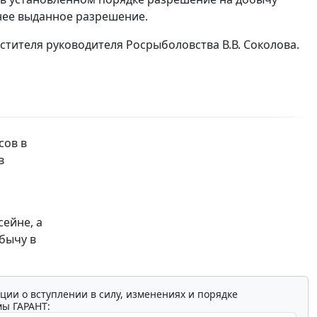
анее выданное разрешение.
стителя руководителя Росрыболовства В.В. Соколова.
сов в
в
ейне, а
бычу в
ции о вступлении в силу, изменениях и порядке
мы ГАРАНТ: