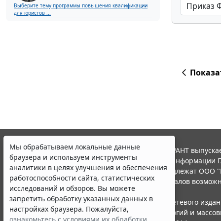
Выберите тему программы повышения квалификации
для юристов ...
Показа
Мы обрабатываем локальные данные
© ООО "НПП "ГАРАНТ-СЕРВИС", 2026. Система ГАРАНТ выпускае
браузера и используем инструменты
участниками Российской ассоциации правовой информации Г
аналитики в целях улучшения и обеспечения
Все права на материалы сайта ГАРАНТ.РУ принадлежат ООО "
работоспособности сайта, статистических
Полное или частичное воспроизведение материалов возможн
исследований и обзоров. Вы можете
Правила использования портала.
запретить обработку указанных данных в
Портал ГАРАНТ.РУ зарегистрирован в качестве сетевого изда
настройках браузера. Пожалуйста,
надзору в сфере связи,информационных технологий и массо
ознакомьтесь с условиями их обработки
.