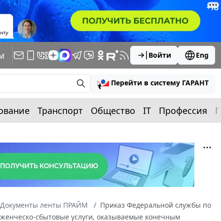
м
Войти
Eng
Перейти в систему ГАРАНТ
ование
Транспорт
Общество
IT
Профессия
П
Документы ленты ПРАЙМ
Приказ Федеральной службы по
абженческо-сбытовые услуги, оказываемые конечным