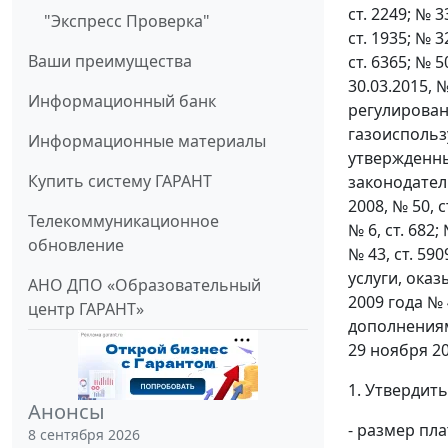
ст. 2249; № 33
"Экспресс Проверка"
ст. 1935; № 32
Ваши преимущества
ст. 6365; № 
30.03.2015,
Информационный банк
регулирован
газоиспольз
Информационные материалы
утвержденны
Купить систему ГАРАНТ
законодательс
2008, № 50, ст
Телекоммуникационное
№ 6, ст. 682; 
обновление
№ 43, ст. 5
услуги, ока
АНО ДПО «Образовательный
2009 года №
центр ГАРАНТ»
дополнениям
29 ноября 2
1. Утвердить
Анонсы
- размер пл
8 сентября 2026