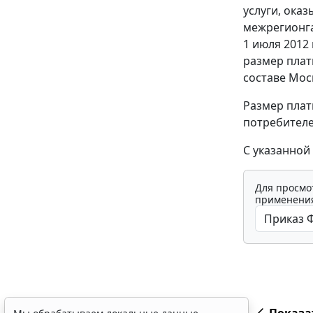
услуги, ока
межрегионга
1 июля 2012
размер плат
составе Мос
Размер плат
потребителе
С указанной
Для просмо
применения
Показа