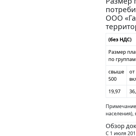
Размер 
потреби
ООО «Га
террито
(без НДС)
Размер пла
по группам
свыше
от
500
вк
19,97
36
Примечание:
населения),
Обзор до
С 1 июля 20