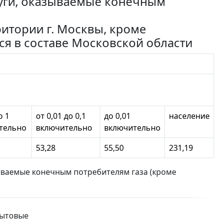
луги, оказываемые конечным
итории г. Москвы, кроме
ся в составе Московской области
о 1
от 0,01 до 0,1
до 0,01
население
тельно
включительно
включительно
53,28
55,50
231,19
ываемые конечным потребителям газа (кроме
бытовые