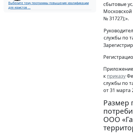
сбытовые ус
Выберите тему программы повышения квалификации
для юристов ...
Московской 
№ 31727);».
Руководите
службы по 
Зарегистрир
Регистраци
Приложение
к
приказу
Фе
службы по 
от 31 марта 
Размер 
потреби
ООО «Га
территор