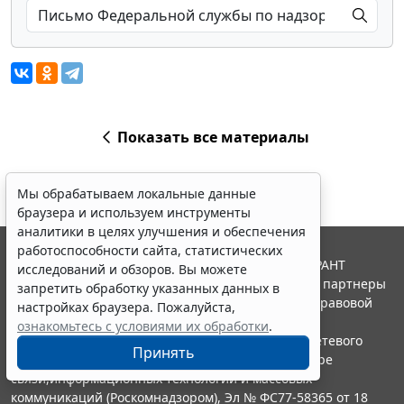
Показать все материалы
Мы обрабатываем локальные данные
браузера и используем инструменты
аналитики в целях улучшения и обеспечения
работоспособности сайта, статистических
© ООО "НПП "ГАРАНТ-СЕРВИС", 2026. Система ГАРАНТ
исследований и обзоров. Вы можете
выпускается с 1990 года. Компания "Гарант" и ее партнеры
запретить обработку указанных данных в
являются участниками Российской ассоциации правовой
настройках браузера. Пожалуйста,
информации ГАРАНТ.
ознакомьтесь с условиями их обработки
.
Портал ГАРАНТ.РУ зарегистрирован в качестве сетевого
Принять
издания Федеральной службой по надзору в сфере
связи,информационных технологий и массовых
коммуникаций (Роскомнадзором), Эл № ФС77-58365 от 18