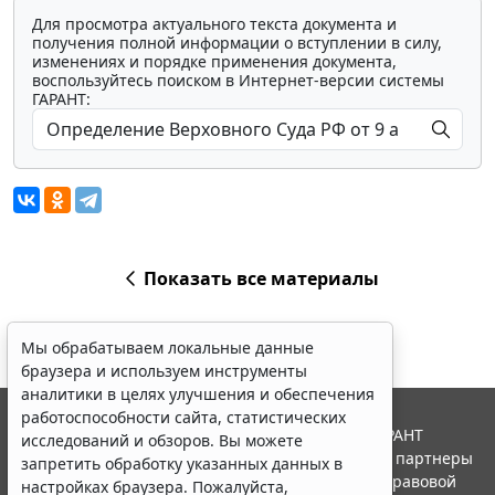
Для просмотра актуального текста документа и
получения полной информации о вступлении в силу,
изменениях и порядке применения документа,
воспользуйтесь поиском в Интернет-версии системы
ГАРАНТ:
Показать все материалы
Мы обрабатываем локальные данные
браузера и используем инструменты
аналитики в целях улучшения и обеспечения
работоспособности сайта, статистических
© ООО "НПП "ГАРАНТ-СЕРВИС", 2026. Система ГАРАНТ
исследований и обзоров. Вы можете
выпускается с 1990 года. Компания "Гарант" и ее партнеры
запретить обработку указанных данных в
являются участниками Российской ассоциации правовой
настройках браузера. Пожалуйста,