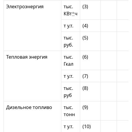
Электроэнергия
тыс.
(3)
КВт
*
ч
т у.т.
(4)
тыс.
(5)
руб.
Тепловая энергия
тыс.
(6)
Гкал
т у.т.
(7)
тыс.
(8)
руб
Дизельное топливо
тыс.
(9)
тонн
т у.т.
(10)