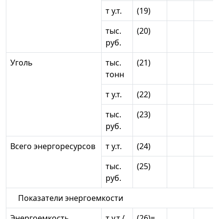
т у.т.
(19)
тыс.
(20)
руб.
Уголь
тыс.
(21)
тонн
т у.т.
(22)
тыс.
(23)
руб.
Всего энергоресурсов
т у.т.
(24)
тыс.
(25)
руб.
Показатели энергоемкости
Энергоемкость
т у.т./
(26)=