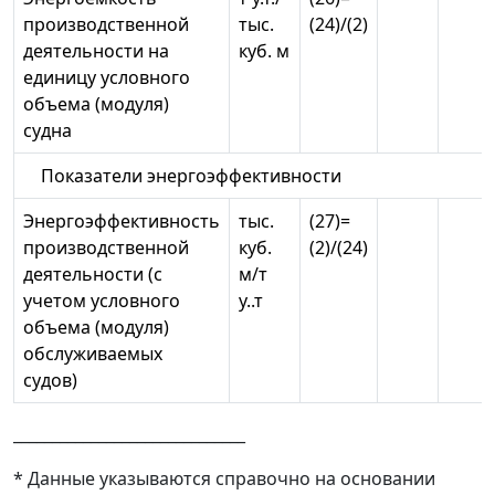
производственной
тыс.
(24)/(2)
деятельности на
куб. м
единицу условного
объема (модуля)
судна
Показатели энергоэффективности
Энергоэффективность
тыс.
(27)=
производственной
куб.
(2)/(24)
деятельности (с
м/т
учетом условного
у..т
объема (модуля)
обслуживаемых
судов)
______________________________
* Данные указываются справочно на основании