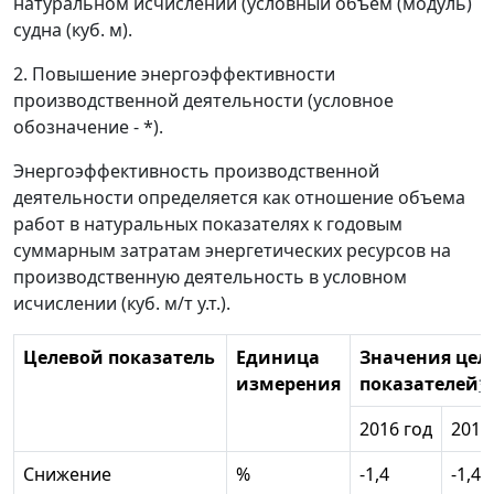
натуральном исчислении (условный объем (модуль)
судна (куб. м).
2. Повышение энергоэффективности
производственной деятельности (условное
обозначение - *).
Энергоэффективность производственной
деятельности определяется как отношение объема
работ в натуральных показателях к годовым
суммарным затратам энергетических ресурсов на
производственную деятельность в условном
исчислении (куб. м/т у.т.).
Целевой показатель
Единица
Значения цел
измерения
показателей
*
2016 год
2017
Снижение
%
-1,4
-1,4