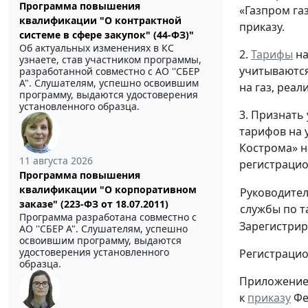
Программа повышения
«Газпром га
квалификации "О контрактной
приказу.
системе в сфере закупок" (44-ФЗ)"
Об актуальных изменениях в КС
2.
Тарифы
на
узнаете, став участником программы,
учитываются
разработанной совместно с АО ''СБЕР
А". Слушателям, успешно освоившим
на газ, реа
программу, выдаются удостоверения
установленного образца.
3. Признать
тарифов на 
Кострома» н
11 августа 2026
регистрацио
Программа повышения
квалификации "О корпоративном
Руководите
заказе" (223-ФЗ от 18.07.2011)
службы по 
Программа разработана совместно с
Зарегистрир
АО ''СБЕР А". Слушателям, успешно
освоившим программу, выдаются
удостоверения установленного
Регистраци
образца.
Приложени
к
приказу
Фе