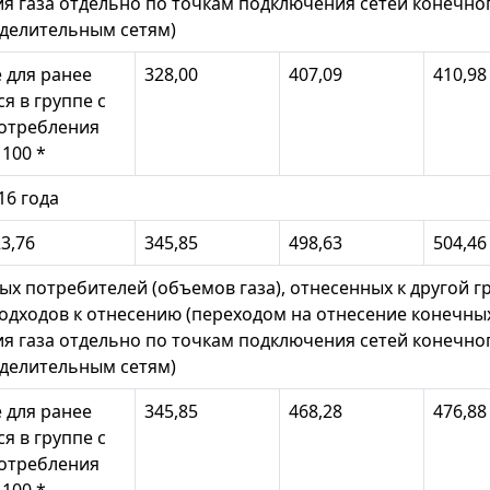
я газа отдельно по точкам подключения сетей конечно
делительным сетям)
е для ранее
328,00
407,09
410,98
я в группе с
отребления
 100 *
16 года
3,76
345,85
498,63
504,46
ых потребителей (объемов газа), отнесенных к другой гр
подходов к отнесению (переходом на отнесение конечны
я газа отдельно по точкам подключения сетей конечно
делительным сетям)
е для ранее
345,85
468,28
476,88
я в группе с
отребления
 100 *