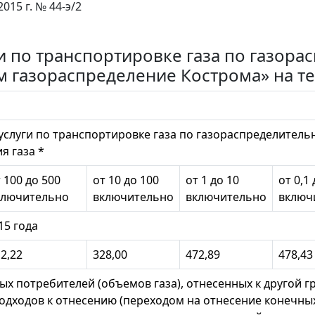
2015 г. № 44-э/2
ги по транспортировке газа по газор
м газораспределение Кострома» на т
услуги по транспортировке газа по газораспределитель
я газа *
 100 до 500
от 10 до 100
от 1 до 10
от 0,1 
ключительно
включительно
включительно
включ
15 года
2,22
328,00
472,89
478,43
ых потребителей (объемов газа), отнесенных к другой гр
подходов к отнесению (переходом на отнесение конечны