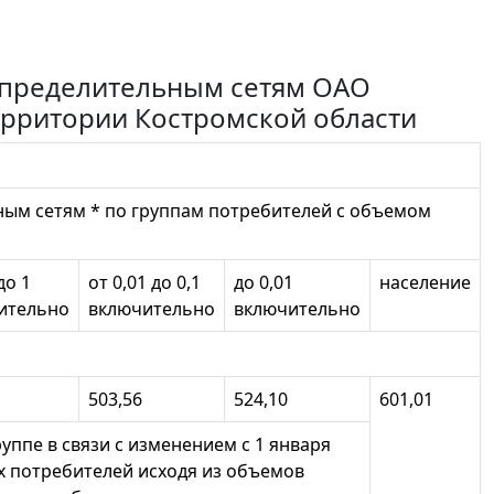
аспределительным сетям ОАО
ерритории Костромской области
ным сетям * по группам потребителей с объемом
до 1
от 0,01 до 0,1
до 0,01
население
ительно
включительно
включительно
503,56
524,10
601,01
уппе в связи с изменением с 1 января
х потребителей исходя из объемов