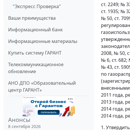
ст. 2249; № 33
"Экспресс Проверка"
ст. 1935; № 32
Ваши преимущества
№ 50, ст. 70
регулирован
Информационный банк
газоиспольз
утвержденны
Информационные материалы
законодательс
Купить систему ГАРАНТ
2008, № 50, ст
№ 6, ст. 682; 
Телекоммуникационное
№ 43, ст. 59
обновление
по газорасп
(зарегистри
АНО ДПО «Образовательный
внесенными 
центр ГАРАНТ»
2011 года, 
2013 года, 
2014 года, 
2014 года, 
Анонсы
8 сентября 2026
1. Утвердит