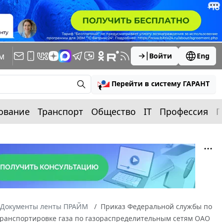
м
Войти
Eng
Перейти в систему ГАРАНТ
ование
Транспорт
Общество
IT
Профессия
П
Документы ленты ПРАЙМ
Приказ Федеральной службы по
о транспортировке газа по газораспределительным сетям ОАО