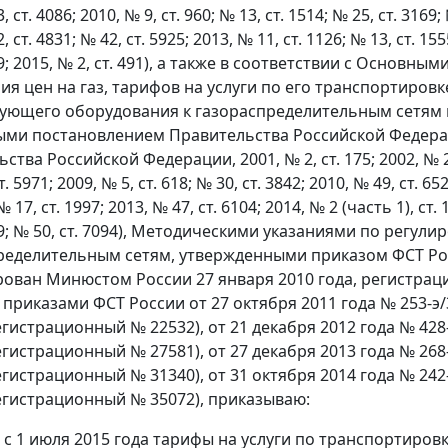
, ст. 4086; 2010, № 9, ст. 960; № 13, ст. 1514; № 25, ст. 3169;
, ст. 4831; № 42, ст. 5925; 2013, № 11, ст. 1126; № 13, ст. 155
99; 2015, № 2, ст. 491), а также в соответствии с Осно
ия цен на газ, тарифов на услуги по его транспортиров
ующего оборудования к газораспределительным сетям 
ми постановлением Правительства Российской Федераци
тва Российской Федерации, 2001, № 2, ст. 175; 2002, № 21, 
. 5971; 2009, № 5, ст. 618; № 30, ст. 3842; 2010, № 49, ст. 652
№ 17, ст. 1997; 2013, № 47, ст. 6104; 2014, № 2 (часть 1), ст. 
09; № 50, ст. 7094), Методическими указаниями по регул
ределительным сетям, утвержденными приказом ФСТ Росс
рован Минюстом России 27 января 2010 года, регистрац
приказами ФСТ России от 27 октября 2011 года № 253-э
регистрационный № 22532), от 21 декабря 2012 года № 42
регистрационный № 27581), от 27 декабря 2013 года № 26
регистрационный № 31340), от 31 октября 2014 года № 24
регистрационный № 35072), приказываю:
ь с 1 июля 2015 года тарифы на услуги по транспортиро