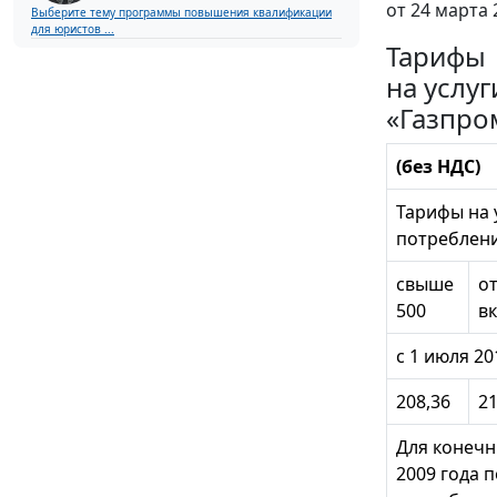
от 24 марта 
Выберите тему программы повышения квалификации
для юристов ...
Тарифы
на услу
«Газпро
(без НДС)
Тарифы на 
потреблени
свыше
от
500
в
с 1 июля 20
208,36
21
Для конечн
2009 года 