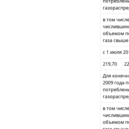
потреблени
газораспре
в том числ
числившихс
объемом п
газа свыше
с 1 июля 20
219,70
22
Для конечн
2009 года 
потреблени
газораспре
в том числ
числившихс
объемом п
газа свыше