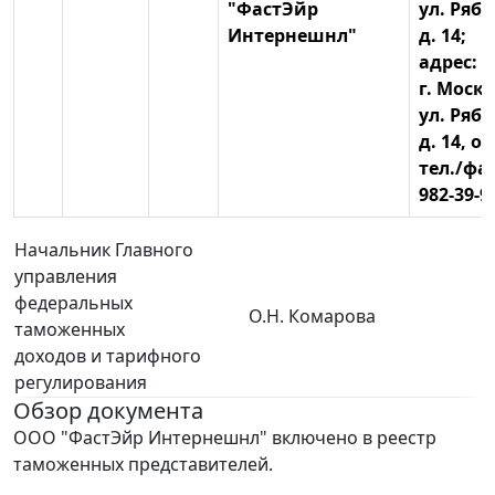
"ФастЭйр
ул. Ряб
Интернешнл"
д. 14;
адрес: 1
г. Москв
ул. Ряб
д. 14, о
тел./фак
982-39-9
Начальник Главного
управления
федеральных
О.Н. Комарова
таможенных
доходов и тарифного
регулирования
Обзор документа
ООО "ФастЭйр Интернешнл" включено в реестр
таможенных представителей.