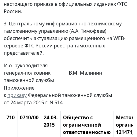
настоящего приказа в официальных изданиях ФТС
России.
3. Центральному информационно-техническому
таможенному управлению (А.А. Тимофеев)
обеспечить актуализацию размещенного на WEB-
сервере ФТС России реестра таможенных
представителей.
И.о. руководителя
генерал-полковник
В.М. Малинин
таможенной службы
Приложение
к
приказу
Федеральной таможенной службы
от 24 марта 2015 г. N 514
710
0710/00
24.03.
Общество с
Местон
2015
ограниченной
органи
ответственностью
121471, 