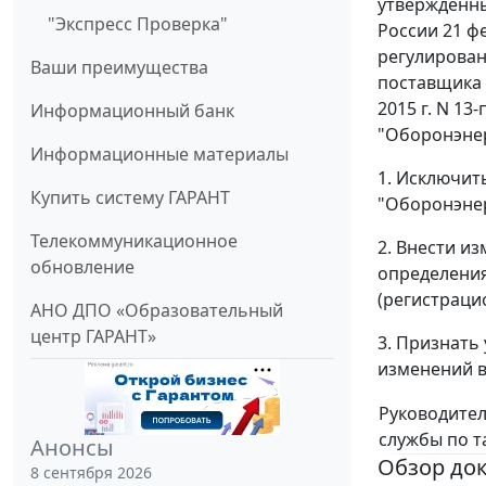
утвержденны
"Экспресс Проверка"
России 21 ф
регулирован
Ваши преимущества
поставщика 
2015 г. N 13
Информационный банк
"Оборонэне
Информационные материалы
1. Исключит
Купить систему ГАРАНТ
"Оборонэнер
Телекоммуникационное
2. Внести и
обновление
определения
(регистраци
АНО ДПО «Образовательный
центр ГАРАНТ»
3. Признать
изменений в
Руководите
службы по 
Анонсы
Обзор до
8 сентября 2026