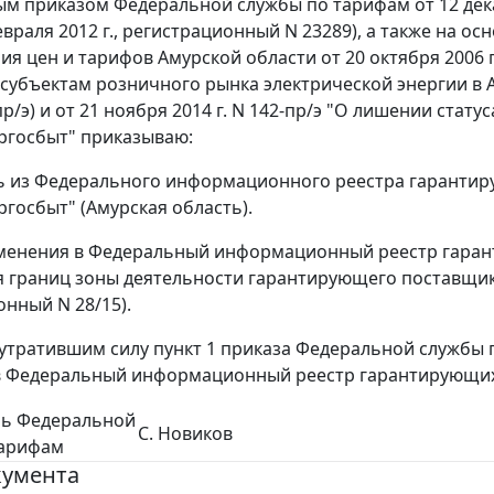
м приказом Федеральной службы по тарифам от 12 дека
евраля 2012 г., регистрационный N 23289), а также на о
ия цен и тарифов Амурской области от 20 октября 2006 
субъектам розничного рынка электрической энергии в А
-пр/э) и от 21 ноября 2014 г. N 142-пр/э "О лишении ст
ргосбыт" приказываю:
ь из Федерального информационного реестра гарантир
госбыт" (Амурская область).
зменения в Федеральный информационный реестр гарант
 границ зоны деятельности гарантирующего поставщик
онный N 28/15).
 утратившим силу пункт 1 приказа Федеральной службы по
 Федеральный информационный реестр гарантирующих 
ль Федеральной
С. Новиков
тарифам
кумента