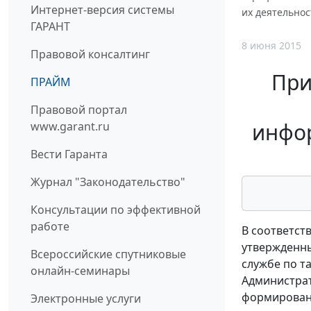
Интернет-версия системы
их деятельнос
ГАРАНТ
8 июня 2015
Правовой консалтинг
При
ПРАЙМ
Правовой портал
инфор
www.garant.ru
Вести Гаранта
Журнал "Законодательство"
Консультации по эффективной
работе
В соответст
утвержденны
Всероссийские спутниковые
службе по т
онлайн-семинары
Администрат
формировани
Электронные услуги