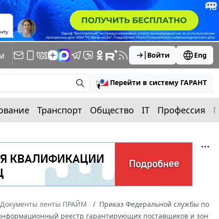
м
Войти
Eng
Перейти в систему ГАРАНТ
ование
Транспорт
Общество
IT
Профессия
П
Документы ленты ПРАЙМ
Приказ Федеральной службы по
й информационный реестр гарантирующих поставщиков и зон