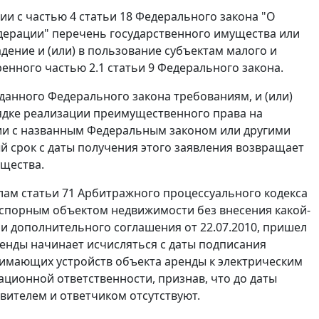
вии с
частью 4 статьи 18
Федерального закона "О
дерации" перечень государственного имущества или
ение и (или) в пользование субъектам малого и
тренного
частью 2.1 статьи 9
Федерального закона.
данного Федерального закона требованиям, и (или)
рядке реализации преимущественного права на
вии с названным Федеральным законом или другими
 срок с даты получения этого заявления возвращает
ущества.
илам
статьи 71
Арбитражного процессуального кодекса
ь спорным объектом недвижимости без внесения какой-
ии дополнительного соглашения от 22.07.2010, пришел
аренды начинает исчисляться с даты подписания
имающих устройств объекта аренды к электрическим
ационной ответственности, признав, что до даты
ителем и ответчиком отсутствуют.