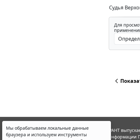
Судья Верхо
Для просмо
применения
Показа
Мы обрабатываем локальные данные
© ООО "НПП "ГАРАНТ-СЕРВИС", 2026. Система ГАРАНТ выпускае
браузера и используем инструменты
участниками Российской ассоциации правовой информации Г