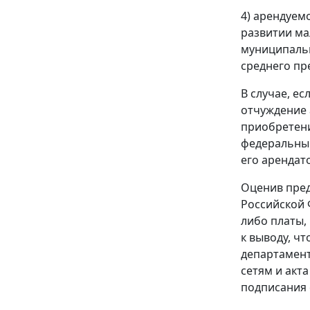
4) арендуем
развитии ма
муниципальн
среднего пр
В случае, е
отчуждение 
приобретени
федеральным
его арендат
Оценив пред
Российской 
либо платы,
к выводу, ч
департамент
сетям и акт
подписания 