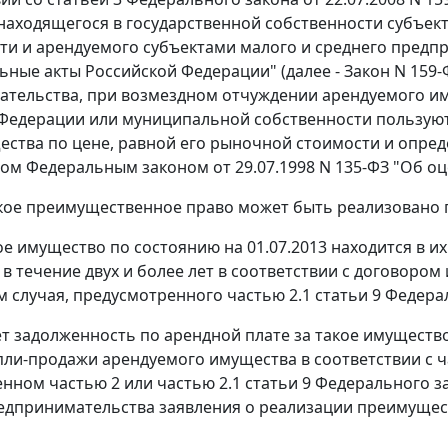
находящегося в государственной собственности субъек
ти и арендуемого субъектами малого и среднего предп
ьные акты Российской Федерации" (далее - Закон N 159-
тельства, при возмездном отчуждении арендуемого им
 Федерации или муниципальной собственности пользую
ества по цене, равной его рыночной стоимости и опре
ном
Федеральным законом
от 29.07.1998 N 135-ФЗ "Об 
кое преимущественное право может быть реализовано п
ое имущество по состоянию на 01.07.2013 находится в 
в течение двух и более лет в соответствии с договором
 случая, предусмотренного
частью 2.1 статьи 9
Федерал
ует задолженность по арендной плате за такое имуществ
пли-продажи арендуемого имущества в соответствии с
ч
енном
частью 2
или
частью 2.1 статьи 9
Федерального за
едпринимательства заявления о реализации преимущес