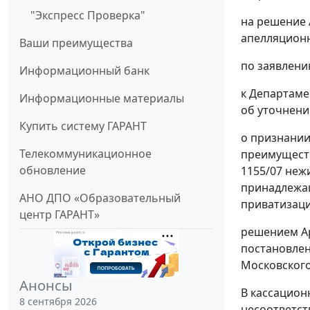
"Экспресс Проверка"
на
решение
апелляционн
Ваши преимущества
по заявлени
Информационный банк
к Департаме
Информационные материалы
об уточнени
Купить систему ГАРАНТ
о признании
Телекоммуникационное
преимуществ
обновление
1155/07 нежи
принадлежащ
АНО ДПО «Образовательный
приватизаци
центр ГАРАНТ»
решением
А
постановле
Московского
Анонсы
В кассацион
8 сентября 2026
несоответст