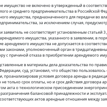
ое имущество не включено в утвержденный в соответст
лого и среднего предпринимательства в Российской Фе
ого имущества, предназначенного для передачи во влад
едпринимательства, за исключением случая, предусмо
сли заявитель не соответствует установленным
статьей 3
арендуемого имущества, указанного в заявлении, в по
е арендуемого имущества не допускается в соответст
и законами, уполномоченный орган в тридцатидневный
ору с причиной отказа в приобретении арендуемого им
ставленные в материалы дела доказательства по прав
Федерации, суд, установил, что общество пользовалос
 и, проанализировав условия договора аренды в редакц
то не только срок оплаты, но и срок действия договора 
ом акта о технологическом присоединении энергоприн
а разграничения балансовой принадлежности и эксплуат
соответствующих актов арендные отношения между заяв