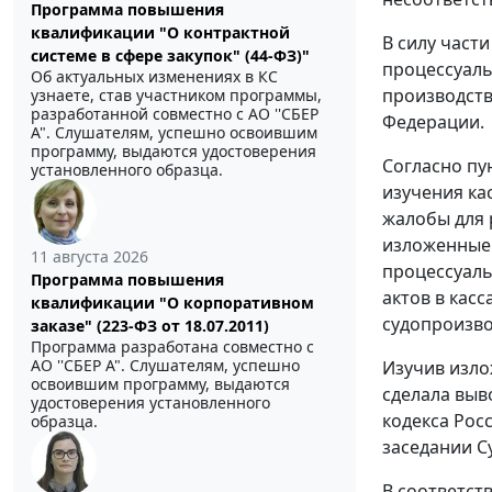
Программа повышения
квалификации "О контрактной
В силу
части
системе в сфере закупок" (44-ФЗ)"
процессуаль
Об актуальных изменениях в КС
производств
узнаете, став участником программы,
разработанной совместно с АО ''СБЕР
Федерации.
А". Слушателям, успешно освоившим
программу, выдаются удостоверения
Согласно
пу
установленного образца.
изучения ка
жалобы для 
изложенные 
11 августа 2026
процессуаль
Программа повышения
актов в кас
квалификации "О корпоративном
судопроизво
заказе" (223-ФЗ от 18.07.2011)
Программа разработана совместно с
АО ''СБЕР А". Слушателям, успешно
Изучив изло
освоившим программу, выдаются
сделала выв
удостоверения установленного
кодекса Рос
образца.
заседании С
В соответст