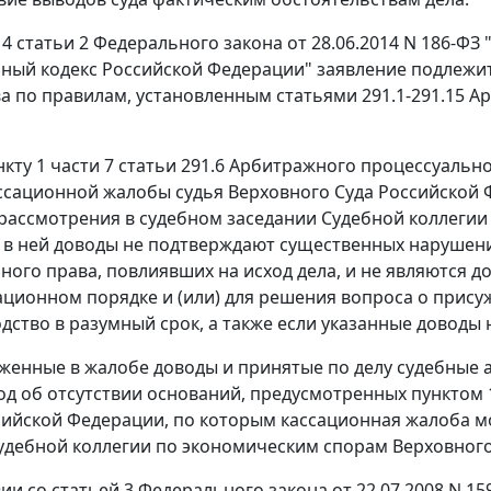
 4 статьи 2
Федерального закона от 28.06.2014 N 186-ФЗ
ный кодекс Российской Федерации" заявление подлежи
а по правилам, установленным
статьями 291.1-291.15
Ар
нкту 1 части 7 статьи 291.6
Арбитражного процессуальног
ссационной жалобы судья Верховного Суда Российской 
рассмотрения в судебном заседании Судебной коллегии
в ней доводы не подтверждают существенных нарушени
ного права, повлиявших на исход дела, и не являются 
сационном порядке и (или) для решения вопроса о прис
дство в разумный срок, а также если указанные доводы 
женные в жалобе доводы и принятые по делу судебные а
од об отсутствии оснований, предусмотренных
пунктом 1
сийской Федерации, по которым кассационная жалоба м
удебной коллегии по экономическим спорам Верховного
вии со
статьей 3
Федерального закона от 22.07.2008 N 1