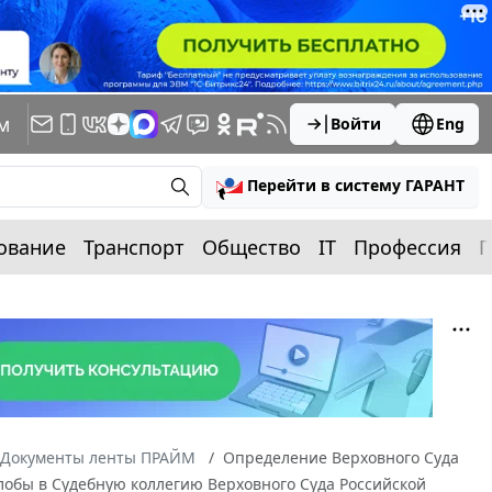
м
Войти
Eng
Перейти в систему ГАРАНТ
ование
Транспорт
Общество
IT
Профессия
П
Документы ленты ПРАЙМ
Определение Верховного Суда
алобы в Судебную коллегию Верховного Суда Российской