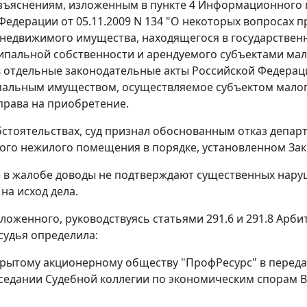
азъяснениям, изложенным в
пункте 4
Информационного п
Федерации от 05.11.2009 N 134 "О некоторых вопросах
недвижимого имущества, находящегося в государствен
ипальной собственности и арендуемого субъектами мал
 отдельные законодательные акты Российской Федерац
альным имуществом, осуществляемое субъектом малого
права на приобретение.
бстоятельствах, суд признал обоснованным отказ депа
ого нежилого помещения в порядке, установленном
За
в жалобе доводы не подтверждают существенных наруш
на исход дела.
зложенного, руководствуясь
статьями 291.6
и
291.8
Арбит
судья определила:
крытому акционерному обществу "ПрофРесурс" в переда
седании Судебной коллегии по экономическим спорам В