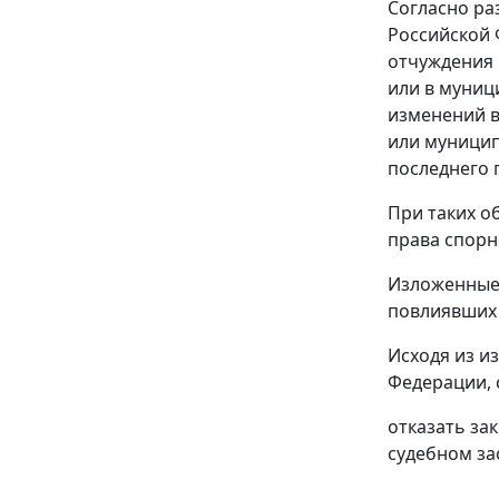
Согласно р
Российской 
отчуждения 
или в муниц
изменений в
или муницип
последнего 
При таких о
права спорн
Изложенные 
повлиявших 
Исходя из и
Федерации, 
отказать за
судебном за