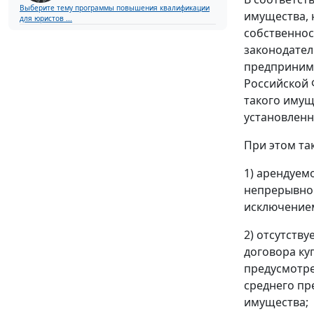
Выберите тему программы повышения квалификации
имущества, 
для юристов ...
собственнос
законодател
предпринима
Российской
такого имущ
установлен
При этом та
1) арендуем
непрерывно 
исключением
2) отсутств
договора ку
предусмотр
среднего пр
имущества;