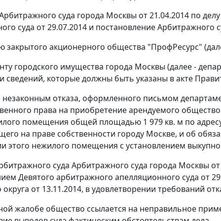
Арбитражного суда города Москвы от 21.04.2014 по делу
ого суда от 29.07.2014 и
постановление
Арбитражного су
ю закрытого акционерного общества "ПрофРесурс" (дале
нту городского имущества города Москвы (далее - депар
и сведений, которые должны быть указаны в акте Прави
 незаконным отказа, оформленного письмом департамента
енного права на приобретение арендуемого обществом 
лого помещения общей площадью 1 979 кв. м по адресу: г
его на праве собственности городу Москве, и об обяза
и этого нежилого помещения с установлением выкупной 
рбитражного суда Арбитражного суда города Москвы от 
нием
Девятого арбитражного апелляционного суда от 29
 округа от 13.11.2014, в удовлетворении требований отк
ной жалобе общество ссылается на неправильное прим
вие выводов суда фактическим обстоятельствам дела.