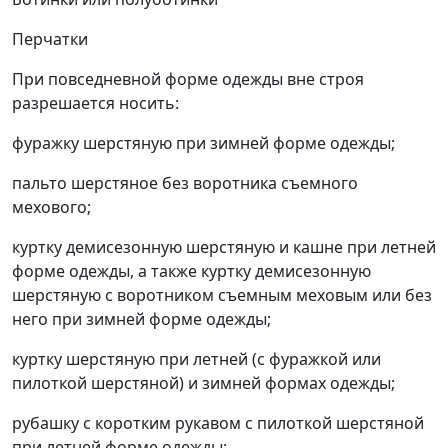
Перчатки
При повседневной форме одежды вне строя
разрешается носить:
фуражку шерстяную при зимней форме одежды;
пальто шерстяное без воротника съемного
мехового;
куртку демисезонную шерстяную и кашне при летней
форме одежды, а также куртку демисезонную
шерстяную с воротником съемным меховым или без
него при зимней форме одежды;
куртку шерстяную при летней (с фуражкой или
пилоткой шерстяной) и зимней формах одежды;
рубашку с коротким рукавом с пилоткой шерстяной
при летней форме одежды;