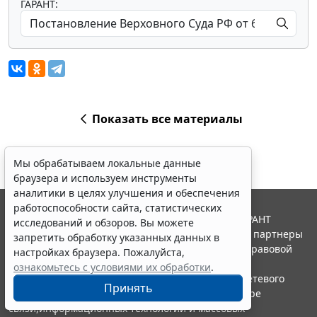
ГАРАНТ:
Показать все материалы
Мы обрабатываем локальные данные
браузера и используем инструменты
аналитики в целях улучшения и обеспечения
работоспособности сайта, статистических
© ООО "НПП "ГАРАНТ-СЕРВИС", 2026. Система ГАРАНТ
исследований и обзоров. Вы можете
выпускается с 1990 года. Компания "Гарант" и ее партнеры
запретить обработку указанных данных в
являются участниками Российской ассоциации правовой
настройках браузера. Пожалуйста,
информации ГАРАНТ.
ознакомьтесь с условиями их обработки
.
Портал ГАРАНТ.РУ зарегистрирован в качестве сетевого
Принять
издания Федеральной службой по надзору в сфере
связи,информационных технологий и массовых