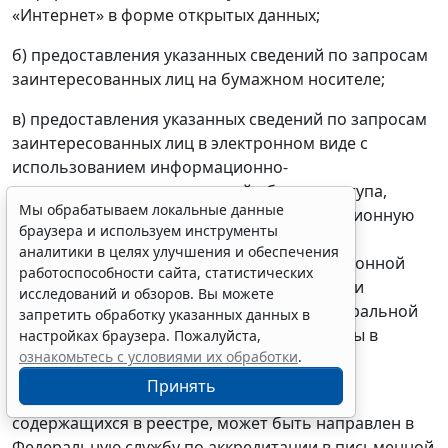
«Интернет» в форме открытых данных;
б) предоставления указанных сведений по запросам
заинтересованных лиц на бумажном носителе;
в) предоставления указанных сведений по запросам
заинтересованных лиц в электронном виде с
использованием информационно-
телекоммуникационных сетей общего доступа,
Мы обрабатываем локальные данные
включая информационно-телекоммуникационную
браузера и используем инструменты
сеть «Интернет», в том числе посредством
аналитики в целях улучшения и обеспечения
федеральной государственной информационной
работоспособности сайта, статистических
системы «Единый портал государственных и
исследований и обзоров. Вы можете
муниципальных услуг (функций)» или федеральной
запретить обработку указанных данных в
государственной информационной системы в
настройках браузера. Пожалуйста,
ознакомьтесь с условиями их обработки
.
области аккредитации.
Принять
11. Запрос о предоставлении сведений,
содержащихся в реестре, может быть направлен в
Федеральную службу по аккредитации в письменной