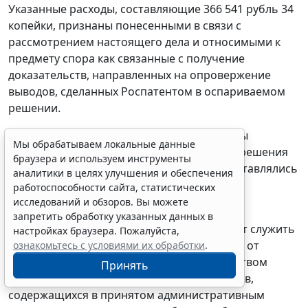
Указанные расходы, составляющие 366 541 рубль 34
копейки, признаны понесенными в связи с
рассмотрением настоящего дела и относимыми к
предмету спора как связанные с получение
доказательств, направленных на опровержение
выводов, сделанных Роспатентом в оспариваемом
решении.
Данные доказательства были представлены
Мы обрабатываем локальные данные
обществом только на этапе обжалования решения
браузера и используем инструменты
Роспатента в судебном порядке и не представлялись
аналитики в целях улучшения и обеспечения
на этапе административной процедуры
работоспособности сайта, статистических
рассмотрения возражений третьего лица.
исследований и обзоров. Вы можете
запретить обработку указанных данных в
В то же время это обстоятельство не может служить
настройках браузера. Пожалуйста,
основанием для освобождения Роспатента от
ознакомьтесь с условиями их обработки
.
возмещения расходов, понесенных обществом
Принять
«ЕвроИмп» в связи с оспариванием выводов,
содержащихся в принятом административным