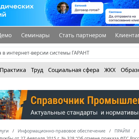
Демо
Семинары
Стать партнером
Клиента
Практика
Труд
Социальная сфера
ЖКХ
Образ
луги
Информационно-правовое обеспечение
ПРАЙМ
ужбы от 27 февраля 2015 г. № 328 “Об отмене приказа ФТС Росси