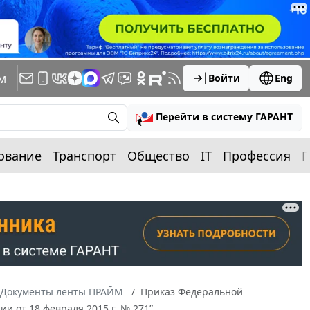
м
Войти
Eng
Перейти в систему ГАРАНТ
ование
Транспорт
Общество
IT
Профессия
П
Документы ленты ПРАЙМ
Приказ Федеральной
и от 18 февраля 2015 г. № 271”