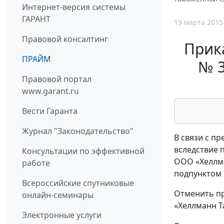
Интернет-версия системы
ГАРАНТ
19 марта 2015
Правовой консалтинг
Прик
ПРАЙМ
№ 3
Правовой портал
www.garant.ru
Вести Гаранта
Журнал "Законодательство"
В связи с п
вследствие 
Консультации по эффективной
ООО «Хеллма
работе
подпунктом 
Всероссийские спутниковые
Отменить пр
онлайн-семинары
«Хеллманн 
Электронные услуги