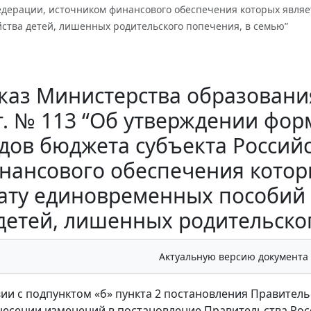
едерации, источником финансового обеспечения которых являе
ства детей, лишенных родительского попечения, в семью”
каз Министерства образования
г. № 113 “Об утверждении фо
дов бюджета субъекта Россий
нансового обеспечения котор
ату единовременных пособий 
детей, лишенных родительско
Актуальную версию документа
вии с подпунктом «б» пункта 2 постановления Правитель
несении изменений в постановление Правительства Росс