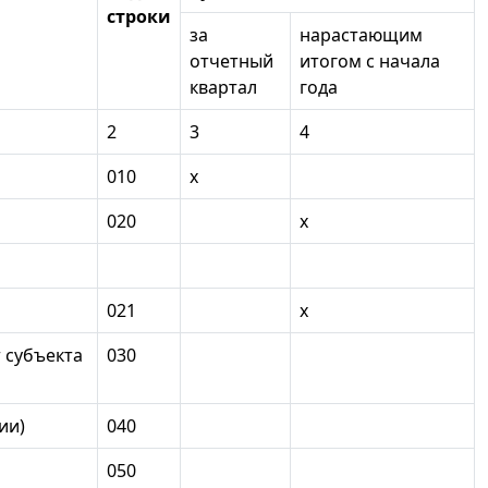
строки
за
нарастающим
отчетный
итогом с начала
квартал
года
2
3
4
010
x
020
x
021
x
 субъекта
030
ии)
040
050