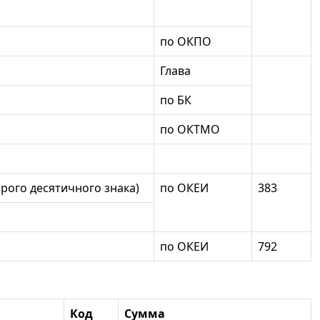
по ОКПО
Глава
по БК
по ОКТМО
орого десятичного знака)
по ОКЕИ
383
по ОКЕИ
792
Код
Сумма