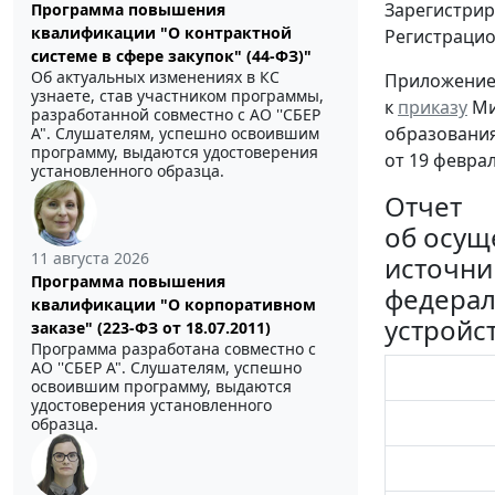
Зарегистрир
Программа повышения
квалификации "О контрактной
Регистраци
системе в сфере закупок" (44-ФЗ)"
Об актуальных изменениях в КС
Приложени
узнаете, став участником программы,
к
приказу
Ми
разработанной совместно с АО ''СБЕР
образования
А". Слушателям, успешно освоившим
программу, выдаются удостоверения
от 19 феврал
установленного образца.
Отчет
об осущ
11 августа 2026
источни
Программа повышения
федерал
квалификации "О корпоративном
устройс
заказе" (223-ФЗ от 18.07.2011)
Программа разработана совместно с
АО ''СБЕР А". Слушателям, успешно
освоившим программу, выдаются
удостоверения установленного
образца.