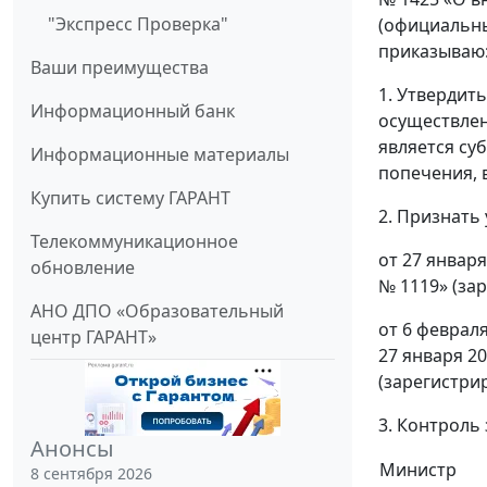
"Экспресс Проверка"
(официальны
приказываю
Ваши преимущества
1. Утвердит
Информационный банк
осуществлен
является су
Информационные материалы
попечения, 
Купить систему ГАРАНТ
2. Признать
Телекоммуникационное
от 27 январ
обновление
№ 1119» (за
АНО ДПО «Образовательный
от 6 феврал
центр ГАРАНТ»
27 января 2
(зарегистри
3. Контроль
Анонсы
Министр
8 сентября 2026