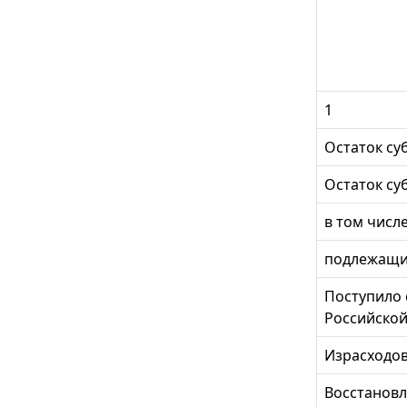
1
Остаток су
Остаток су
в том числе
подлежащи
Поступило 
Российско
Израсходов
Восстановл