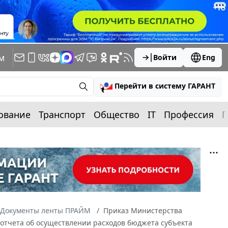
м
Войти
Eng
Перейти в систему ГАРАНТ
ование
Транспорт
Общество
IT
Профессия
П
Документы ленты ПРАЙМ
Приказ Министерства
 отчета об осуществлении расходов бюджета субъекта