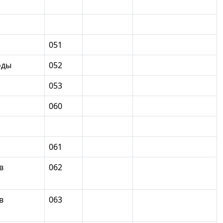
051
оды
052
053
060
061
в
062
в
063