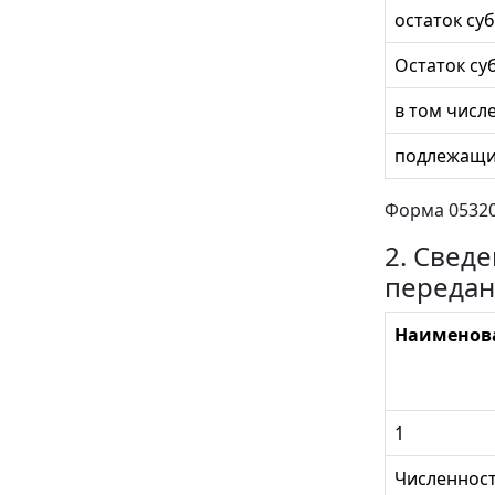
остаток су
Остаток суб
в том числе
подлежащи
Форма 053200
2. Свед
передан
Наименова
1
Численност