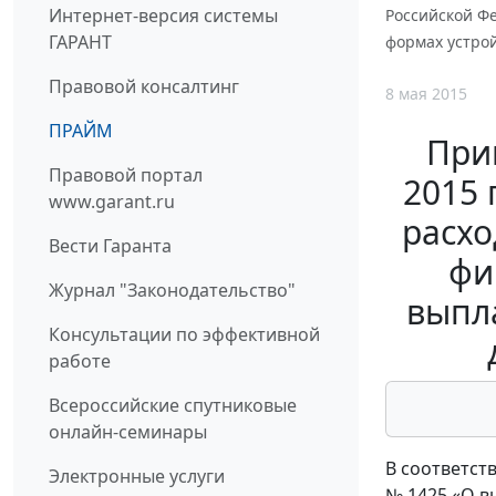
Интернет-версия системы
Российской Ф
ГАРАНТ
формах устрой
Правовой консалтинг
8 мая 2015
ПРАЙМ
При
Правовой портал
2015 
www.garant.ru
расхо
Вести Гаранта
фи
Журнал "Законодательство"
выпл
Консультации по эффективной
работе
Всероссийские спутниковые
онлайн-семинары
В соответст
Электронные услуги
№ 1425 «О в