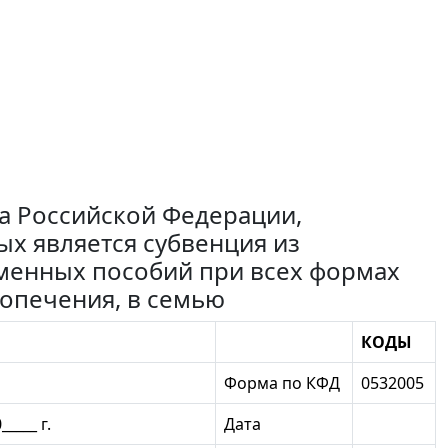
а Российской Федерации,
х является субвенция из
менных пособий при всех формах
попечения, в семью
КОДЫ
Форма по КФД
0532005
_____ г.
Дата