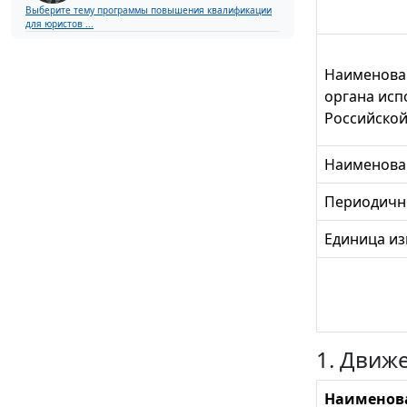
Выберите тему программы повышения квалификации
для юристов ...
Наименова
органа исп
Российско
Наименова
Периодично
Единица из
1. Движ
Наименова