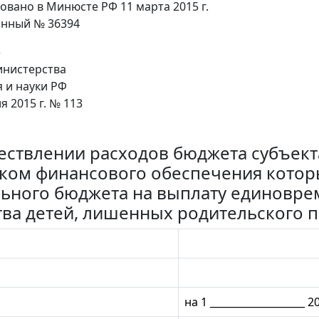
овано в Минюсте РФ 11 марта 2015 г.
онный № 36394
е
нистерства
 и науки РФ
я 2015 г. № 113
ествлении расходов бюджета субъект
ком финансового обеспечения которы
ьного бюджета на выплату единовре
тва детей, лишенных родительского 
на 1 ___________________ 20