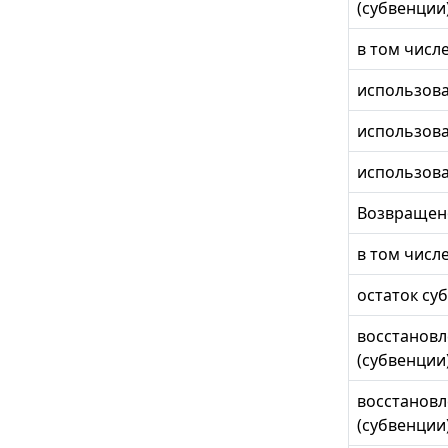
(субвенции)
в том числе
использова
использова
использов
Возвращено
в том числе
остаток су
восстановл
(субвенции
восстановл
(субвенции