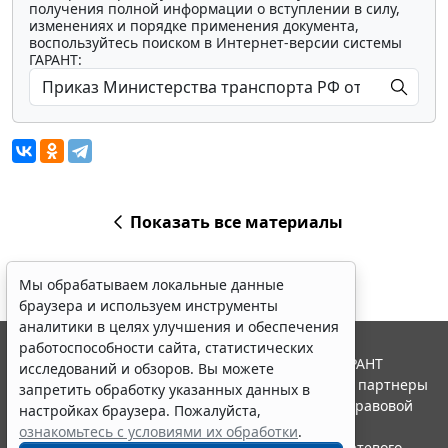
получения полной информации о вступлении в силу,
изменениях и порядке применения документа,
воспользуйтесь поиском в Интернет-версии системы
ГАРАНТ:
Показать все материалы
Мы обрабатываем локальные данные
браузера и используем инструменты
аналитики в целях улучшения и обеспечения
работоспособности сайта, статистических
© ООО "НПП "ГАРАНТ-СЕРВИС", 2026. Система ГАРАНТ
исследований и обзоров. Вы можете
выпускается с 1990 года. Компания "Гарант" и ее партнеры
запретить обработку указанных данных в
являются участниками Российской ассоциации правовой
настройках браузера. Пожалуйста,
информации ГАРАНТ.
ознакомьтесь с условиями их обработки
.
Портал ГАРАНТ.РУ зарегистрирован в качестве сетевого